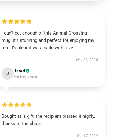
I can’t get enough of this Animal Crossing
mug! It’s stunning and perfect for enjoying my
tea. It’s clear it was made with love.
Nov 28, 2024
Jared
J
Verified owner
Bought as a gift, the recipient praised it highly,
thanks to the shop.
Oct 17, 2024