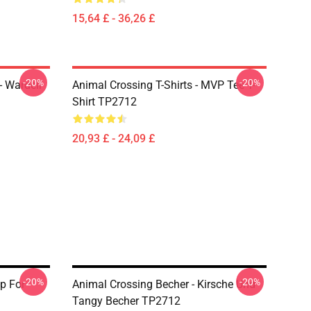
15,64 £ - 36,26 £
-20%
-20%
- Wardell
Animal Crossing T-Shirts - MVP Tee T-
Shirt TP2712
20,93 £ - 24,09 £
-20%
-20%
p For
Animal Crossing Becher - Kirsche Und
Tangy Becher TP2712