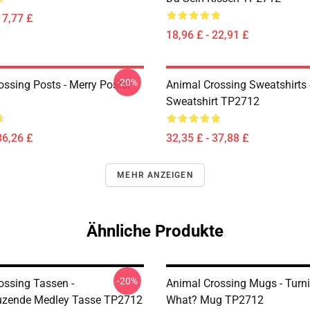
17,77 £
18,96 £ - 22,91 £
-20%
ossing Posts - Merry Poster
Animal Crossing Sweatshirts 
Sweatshirt TP2712
36,26 £
32,35 £ - 37,88 £
MEHR ANZEIGEN
Ähnliche Produkte
-20%
ossing Tassen -
Animal Crossing Mugs - Turni
uzende Medley Tasse TP2712
What? Mug TP2712