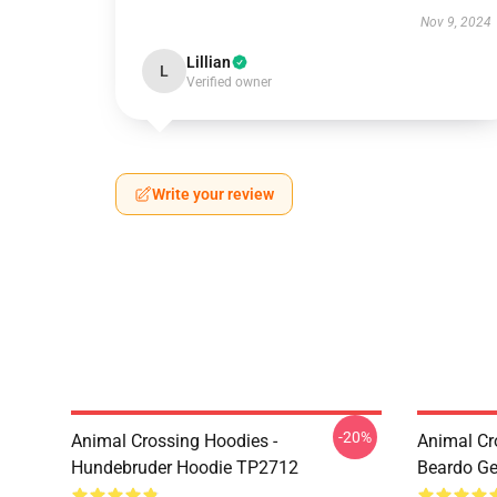
Nov 9, 2024
Lillian
L
Verified owner
Write your review
-20%
Animal Crossing Hoodies -
Animal Cr
Hundebruder Hoodie TP2712
Beardo G