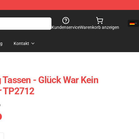
Kundenservice
Warenkorb anzeigen
og
Kontakt
 Tassen - Glück War Kein
r TP2712
)