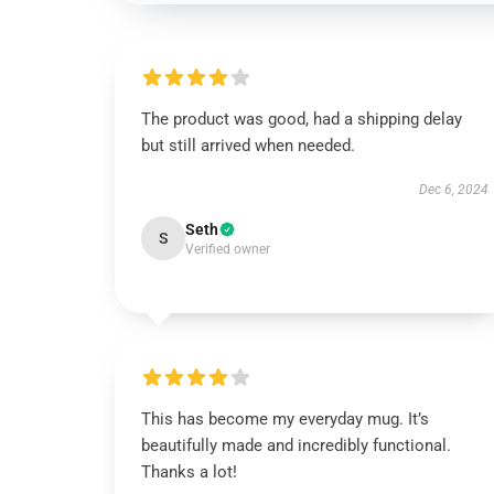
The product was good, had a shipping delay
but still arrived when needed.
Dec 6, 2024
Seth
S
Verified owner
This has become my everyday mug. It’s
beautifully made and incredibly functional.
Thanks a lot!