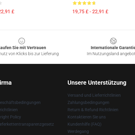
22,91 £
19,75 £ - 22,91 £
aufen Sie mit Vertrauen
Internationale Garanti
utz von Klicks bis zur Lieferung
Im Nutzungsland angebo
irma
Unsere Unterstützung
Versand und Lieferrichtlinien
Geschäftsbedingungen
Zahlungsbedingungen
ichtlinien
Return & Refund Richtlinien
ight Policy
Kontaktieren Sie uns
eferkettentransparenzgesetz
Kundenhilfe (FAQ)
Werdegang