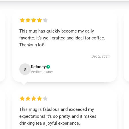
This mug has quickly become my daily
favorite. It’s well crafted and ideal for coffee.
Thanks a lot!
Dec 2, 2024
Delaney
D
Verified owner
This mug is fabulous and exceeded my
expectations! It’s so pretty, and it makes
drinking tea a joyful experience.