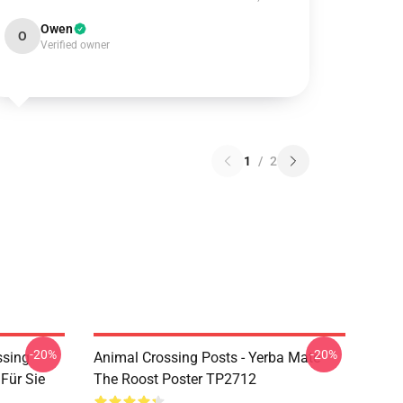
Owen
O
Verified owner
1
/
2
-20%
-20%
ssing
Animal Crossing Posts - Yerba Mate
Für Sie
The Roost Poster TP2712