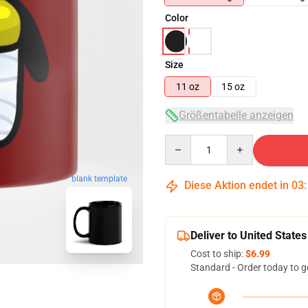
Color
Size
11 oz
15 oz
Größentabelle anzeigen
Quantity
blank template
Diese Aktion endet in
03
Deliver to United States
Cost to ship:
$6.99
Standard - Order today to g