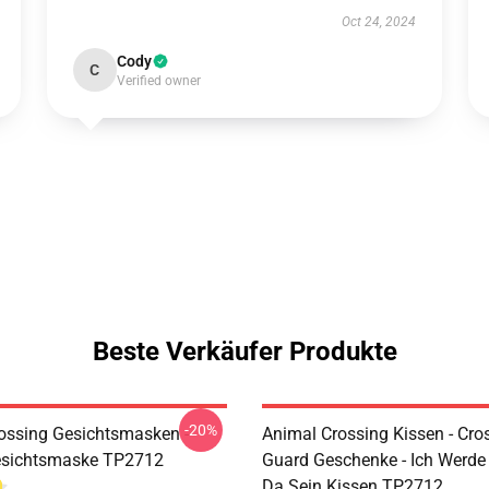
Oct 24, 2024
Cody
C
Verified owner
Beste Verkäufer Produkte
-20%
ossing Gesichtsmasken -
Animal Crossing Kissen - Cro
esichtsmaske TP2712
Guard Geschenke - Ich Werde 
Da Sein Kissen TP2712