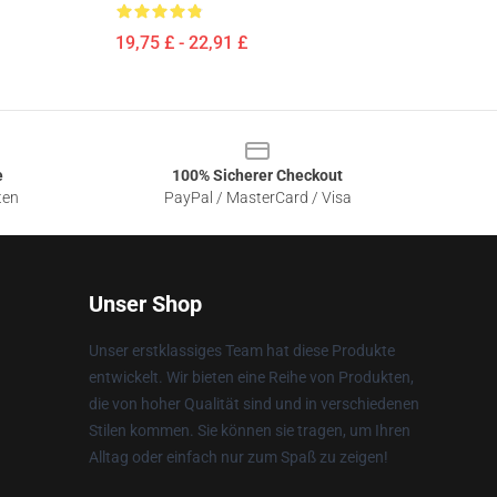
19,75 £ - 22,91 £
e
100% Sicherer Checkout
ten
PayPal / MasterCard / Visa
Unser Shop
Unser erstklassiges Team hat diese Produkte
entwickelt. Wir bieten eine Reihe von Produkten,
die von hoher Qualität sind und in verschiedenen
Stilen kommen. Sie können sie tragen, um Ihren
Alltag oder einfach nur zum Spaß zu zeigen!