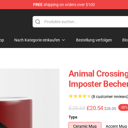
FREE
shipping on orders over $100
handise Store
op
Nach Kategorie einkaufen
Bestellung verfolgen
Bl
Animal Crossing
Imposter Beche
(8 customer reviews
£25.68
£20.54
-20%
$26.00
Type
Ceramic Mug
Accent Mug