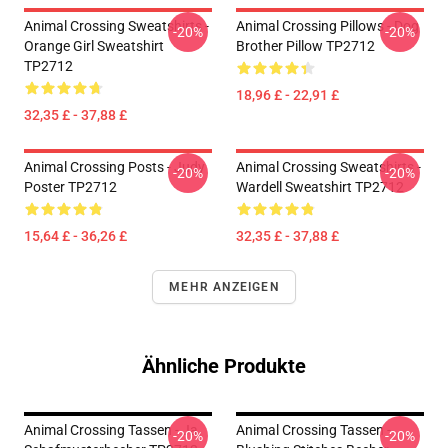
Animal Crossing Sweatshirts -
Animal Crossing Pillows - Dog
-20%
-20%
Orange Girl Sweatshirt
Brother Pillow TP2712
TP2712
18,96 £ - 22,91 £
32,35 £ - 37,88 £
Animal Crossing Posts - Judy
Animal Crossing Sweatshirts -
-20%
-20%
Poster TP2712
Wardell Sweatshirt TP2712
15,64 £ - 36,26 £
32,35 £ - 37,88 £
MEHR ANZEIGEN
Ähnliche Produkte
Animal Crossing Tassen - Ja.
Animal Crossing Tassen -
-20%
-20%