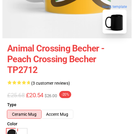
blank template
Animal Crossing Becher -
Peach Crossing Becher
TP2712
(3 customer reviews)
£25.68
£20.54
-20%
$26.00
Type
Ceramic Mug
Accent Mug
Color