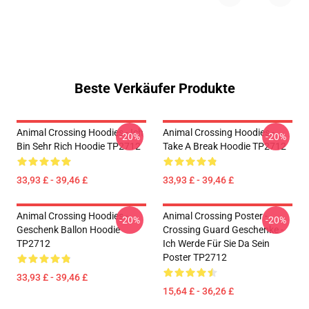
Beste Verkäufer Produkte
Animal Crossing Hoodies - Ich
Animal Crossing Hoodies -
-20%
-20%
Bin Sehr Rich Hoodie TP2712
Take A Break Hoodie TP2712
33,93 £ - 39,46 £
33,93 £ - 39,46 £
Animal Crossing Hoodies -
Animal Crossing Poster -
-20%
-20%
Geschenk Ballon Hoodie
Crossing Guard Geschenke -
TP2712
Ich Werde Für Sie Da Sein
Poster TP2712
33,93 £ - 39,46 £
15,64 £ - 36,26 £