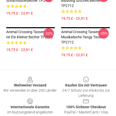
Schafmusterbecher TP2712
Blushing Stitches Becher
TP2712
19,75 £ - 22,91 £
19,75 £ - 22,91 £
Animal Crossing Tassen - Dies
Animal Crossing Tassen -
-20%
-20%
Ist Ein Kleiner Becher TP2712
Musikalische Tangy Tasse
TP2712
19,75 £ - 22,91 £
19,75 £ - 22,91 £
Footer
Weltweiter Versand
Kaufen Sie mit Vertrauen
Wir versenden in über 200 Länder
24/7 Schutz von Klicks bis zur
Lieferung
Internationale Garantie
100% Sicherer Checkout
Im Nutzungsland angeboten
PayPal / MasterCard / Visa