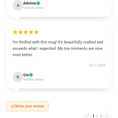
Adeline
A
Verified owner
I’m thrilled with this mug! It’s beautifully crafted and
exceeds what I expected. My tea moments are now
even better.
Oct 3, 2024
Gia
G
Verified owner
Write your review
1
/
1