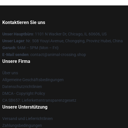
Kontaktieren Sie uns
Unser Hauptbüro
: 1101 N Wacker Dr, Chicago, IL 60606, US
Unser Lager
: Nr. 508 Youyi Avenue, Chongqing, Provinz Hubei, China
Geruch
: 9AM – 5PM (Mon – Fri)
E-Mail senden
: contact@animal-crossing.shop
Unsere Firma
Über uns
Allgemeine Geschäftsbedingungen
Datenschutzrichtlinien
DMCA - Copyright Policy
CA SB657: Lieferkettentransparenzgesetz
Unsere Unterstützung
Versand und Lieferrichtlinien
Zahlungsbedingungen