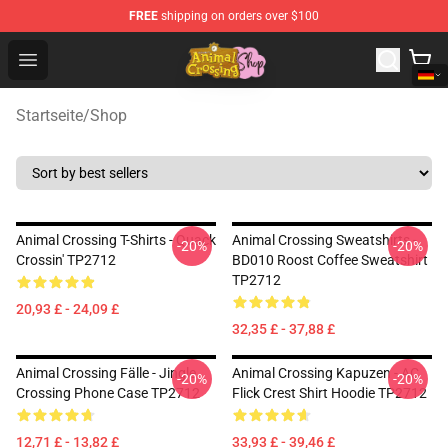
FREE
shipping on orders over $100
Animal Crossing Shop - Official Animal Crossing Mercha
Open menu
Startseite
/
Shop
Animal Crossing T-Shirts - Quack
Animal Crossing Sweatshirts -
-20%
-20%
Crossin' TP2712
BD010 Roost Coffee Sweatshirt
TP2712
20,93 £ - 24,09 £
32,35 £ - 37,88 £
Animal Crossing Fälle - Jingle
Animal Crossing Kapuzen - AC
-20%
-20%
Crossing Phone Case TP2712
Flick Crest Shirt Hoodie TP2712
12,71 £ - 13,82 £
33,93 £ - 39,46 £