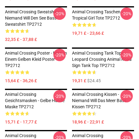
Animal Crossing Sweatshirts -
Animal Crossing Taschen -
-20%
-20%
Niemand Will Den See Bass
Tropical Girl Tote TP2712
Sweatshirt TP2712
19,71 £ - 23,66 £
32,35 £ - 37,88 £
Animal Crossing Poster - Mitzi In
Animal Crossing Tank Tops -
-20%
-20%
Einem Gelben Kleid Poster
Leopard Crossing Animal Road
TP2712
Sign Tank Top TP2712
15,64 £ - 36,26 £
19,31 £
$24.45
Animal Crossing
Animal Crossing Kissen -
-20%
-20%
Gesichtsmasken - Gelbe Hunde
Niemand Will Das Meer Bass
Maske TP2712
Kissen TP2712
15,71 £ - 17,77 £
18,96 £ - 22,91 £
Animal Crossing
Animal Crossing
-20%
-20%