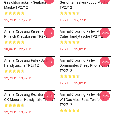
Gesichtsmasken - Seabass
Gesichtsmasken - Judy Maske
Maske TP2712
TP2712
15,71 £ - 17,77 £
15,71 £ - 17,77 £
Animal Crossing Kissen -
Animal Crossing Fälle - Marina
-20%
-20%
Pfirsich Kreuzkissen TP2712
Cutie Handytasche TP2712
18,96 £ - 22,91 £
12,71 £ - 13,82 £
Animal Crossing Fälle - Judy
Animal Crossing Fälle -
-20%
-20%
Handytasche TP2712
Dominantes Sheep Phone Case
TP2712
12,71 £ - 13,82 £
12,71 £ - 13,82 £
Animal Crossing Rechtssachen -
Animal Crossing Fälle - Niemand
-20%
-20%
OK Motoren Handyhülle TP2712
Will Das Meer Bass Telefon Fall
TP2712
12,71 £ - 13,82 £