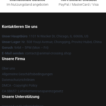
Im Nutzungsland angeboten
PayPal / MasterCard / Visa
Kontaktieren Sie uns
Unser Hauptbüro
: 1101 N Wacker Dr, Chicago, IL 60606, US
Unser Lager
: Nr. 508 Youyi Avenue, Chongqing, Provinz Hubei, China
Geruch
: 9AM – 5PM (Mon – Fri)
E-Mail senden
: contact@animal-crossing.shop
Unsere Firma
Über uns
Allgemeine Geschäftsbedingungen
Datenschutzrichtlinien
DMCA - Copyright Policy
CA SB657: Lieferkettentransparenzgesetz
Unsere Unterstützung