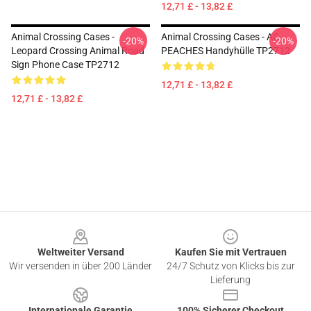
12,71 £ - 13,82 £
Animal Crossing Cases -
Animal Crossing Cases - AC
-20%
-20%
Leopard Crossing Animal Road
PEACHES Handyhülle TP2712
Sign Phone Case TP2712
12,71 £ - 13,82 £
12,71 £ - 13,82 £
Footer
Weltweiter Versand
Kaufen Sie mit Vertrauen
Wir versenden in über 200 Länder
24/7 Schutz von Klicks bis zur
Lieferung
Internationale Garantie
100% Sicherer Checkout