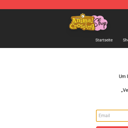
Animal Crossing Shop - Official Animal Crossing Merc
Startseite
Sh
Um I
„Ve