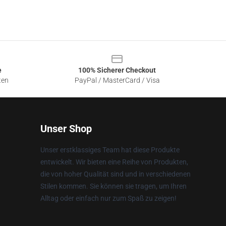
e
100% Sicherer Checkout
ten
PayPal / MasterCard / Visa
Unser Shop
Unser erstklassiges Team hat diese Produkte
entwickelt. Wir bieten eine Reihe von Produkten,
die von hoher Qualität sind und in verschiedenen
Stilen kommen. Sie können sie tragen, um Ihren
Alltag oder einfach nur zum Spaß zu zeigen!