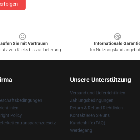
erfolgen
aufen Sie mit Vertrauen
Internationale Garanti
utz von Klicks bis zur Lieferung
Im Nutzungsland angebo
irma
Unsere Unterstützung
Versand und Lieferrichtlinien
Geschäftsbedingungen
Zahlungsbedingungen
ichtlinien
Return & Refund Richtlinien
ight Policy
Kontaktieren Sie uns
eferkettentransparenzgesetz
Kundenhilfe (FAQ)
Werdegang