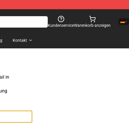
Kundenservice
Warenkorb anzeigen
og
Kontakt
il in
sung