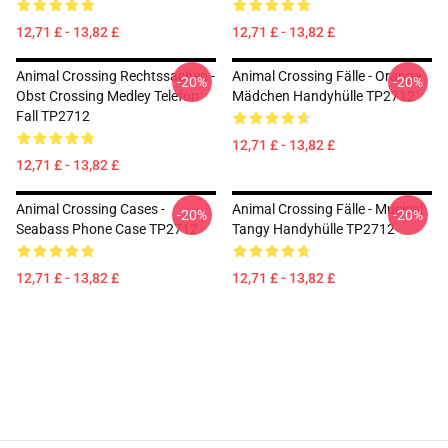
12,71 £ - 13,82 £
12,71 £ - 13,82 £
Animal Crossing Rechtssachen -
Animal Crossing Fälle - Orange
-20%
-20%
Obst Crossing Medley Telefon
Mädchen Handyhülle TP2712
Fall TP2712
12,71 £ - 13,82 £
12,71 £ - 13,82 £
Animal Crossing Cases -
Animal Crossing Fälle - Musical
-20%
-20%
Seabass Phone Case TP2712
Tangy Handyhülle TP2712
12,71 £ - 13,82 £
12,71 £ - 13,82 £