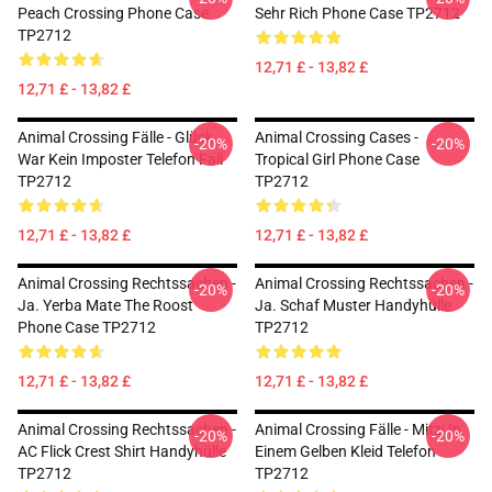
Peach Crossing Phone Case
Sehr Rich Phone Case TP2712
TP2712
12,71 £ - 13,82 £
12,71 £ - 13,82 £
Animal Crossing Fälle - Glück
Animal Crossing Cases -
-20%
-20%
War Kein Imposter Telefon Fall
Tropical Girl Phone Case
TP2712
TP2712
12,71 £ - 13,82 £
12,71 £ - 13,82 £
Animal Crossing Rechtssachen -
Animal Crossing Rechtssachen -
-20%
-20%
Ja. Yerba Mate The Roost
Ja. Schaf Muster Handyhülle
Phone Case TP2712
TP2712
12,71 £ - 13,82 £
12,71 £ - 13,82 £
Animal Crossing Rechtssachen -
Animal Crossing Fälle - Mitzi In
-20%
-20%
AC Flick Crest Shirt Handyhülle
Einem Gelben Kleid Telefon
TP2712
TP2712