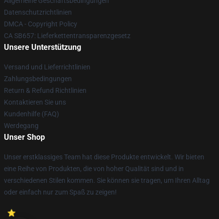
Allgemeine Geschäftsbedingungen
Datenschutzrichtlinien
DMCA - Copyright Policy
CA SB657: Lieferkettentransparenzgesetz
Unsere Unterstützung
Versand und Lieferrichtlinien
Zahlungsbedingungen
Return & Refund Richtlinien
Kontaktieren Sie uns
Kundenhilfe (FAQ)
Werdegang
Unser Shop
Unser erstklassiges Team hat diese Produkte entwickelt. Wir bieten
eine Reihe von Produkten, die von hoher Qualität sind und in
verschiedenen Stilen kommen. Sie können sie tragen, um Ihren Alltag
oder einfach nur zum Spaß zu zeigen!