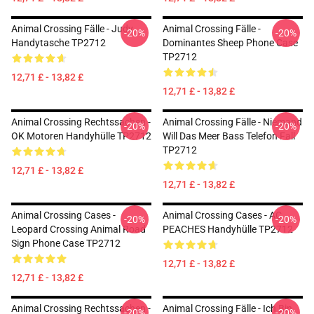
Animal Crossing Fälle - Judy
Animal Crossing Fälle -
-20%
-20%
Handytasche TP2712
Dominantes Sheep Phone Case
TP2712
12,71 £ - 13,82 £
12,71 £ - 13,82 £
Animal Crossing Rechtssachen -
Animal Crossing Fälle - Niemand
-20%
-20%
OK Motoren Handyhülle TP2712
Will Das Meer Bass Telefon Fall
TP2712
12,71 £ - 13,82 £
12,71 £ - 13,82 £
Animal Crossing Cases -
Animal Crossing Cases - AC
-20%
-20%
Leopard Crossing Animal Road
PEACHES Handyhülle TP2712
Sign Phone Case TP2712
12,71 £ - 13,82 £
12,71 £ - 13,82 £
Animal Crossing Rechtssachen -
Animal Crossing Fälle - Ich Bin
-20%
-20%