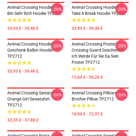
Animal Crossing Hoodies - Ich
Animal Crossing Hoodies -
-20%
-20%
Bin Sehr Rich Hoodie TP2712
Take A Break Hoodie TP2712
33,93 £ - 39,46 £
33,93 £ - 39,46 £
Animal Crossing Hoodies -
Animal Crossing Poster -
-20%
-20%
Geschenk Ballon Hoodie
Crossing Guard Geschenke -
TP2712
Ich Werde Für Sie Da Sein
Poster TP2712
33,93 £ - 39,46 £
15,64 £ - 36,26 £
Animal Crossing Sweatshirts -
Animal Crossing Pillows - Dog
-20%
-20%
Orange Girl Sweatshirt
Brother Pillow TP2712
TP2712
18,96 £ - 22,91 £
32,35 £ - 37,88 £
Animal Crossing Posts - Judy
Animal Crossing Sweatshirts -