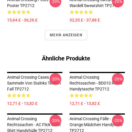
-20%
-20%
Poster TP2712
Wardell Sweatshirt TP2712
15,64 £ - 36,26 £
32,35 £ - 37,88 £
MEHR ANZEIGEN
Ähnliche Produkte
Animal Crossing Cases -
Animal Crossing
-20%
-20%
Sammeln Von Stalnks Telefon
Rechtssachen - BD010 Roost
Fall TP2712
Handytasche TP2712
12,71 £ - 13,82 £
12,71 £ - 13,82 £
Animal Crossing
Animal Crossing Fälle -
-20%
-20%
Rechtssachen - AC Flick Crest
Orange Mädchen Handyhülle
Shirt Handyhülle TP2712
TP2712