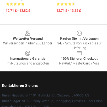
12,71 £ - 13,82 £
12,71 £ - 13,82 £
Footer
Weltweiter Versand
Kaufen Sie mit Vertrauen
Wir versenden in über 200 Länder
24/7 Schutz von Klicks bis zur
Lieferung
Internationale Garantie
100% Sicherer Checkout
Im Nutzungsland angeboten
PayPal / MasterCard / Visa
Kontaktieren Sie uns
Unser Hauptbüro
: 1101 N Wacker Dr, Chicago, IL 60606, US
Unser Lager
: Nr. 508 Youyi Avenue, Chongqing, Provinz Hubei, China
Geruch
: 9AM – 5PM (Mon – Fri)