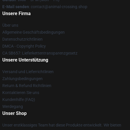
E-Mail senden
: contact@animal-crossing.shop
Unsere Firma
Über uns
Allgemeine Geschäftsbedingungen
Datenschutzrichtlinien
DMCA - Copyright Policy
CA SB657: Lieferkettentransparenzgesetz
Unsere Unterstützung
Versand und Lieferrichtlinien
Zahlungsbedingungen
Return & Refund Richtlinien
Kontaktieren Sie uns
Kundenhilfe (FAQ)
Werdegang
Unser Shop
Unser erstklassiges Team hat diese Produkte entwickelt. Wir bieten