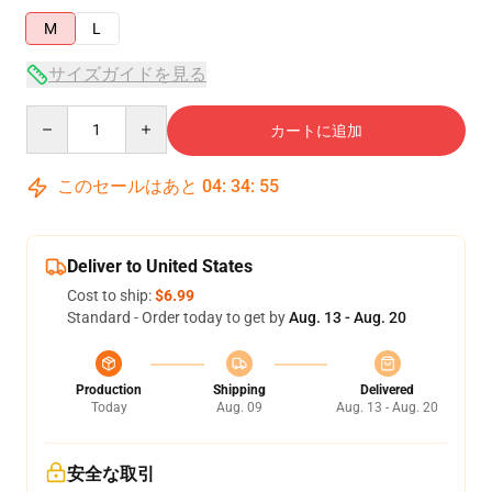
M
L
サイズガイドを見る
Quantity
カートに追加
このセールはあと
04
:
34
:
54
Deliver to United States
Cost to ship:
$6.99
Standard - Order today to get by
Aug. 13 - Aug. 20
Production
Shipping
Delivered
Today
Aug. 09
Aug. 13 - Aug. 20
安全な取引