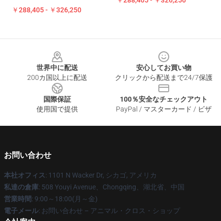
￥288,405 - ￥326,250
￥288,405 - ￥326,250
Footer
世界中に配送
安心してお買い物
200カ国以上に配送
クリックから配送まで24/7保護
国際保証
100％安全なチェックアウト
使用国で提供
PayPal / マスターカード / ビザ
お問い合わせ
本社オフィス
: 1101 N Wacker Dr, シカゴ, アメリカ
私達の倉庫
: 508 Youyi Avenue、Chongqing、湖北省、中国
営業時間
: 9:00～18:00(月～金)
電子メール
: お問い合わせ – アニマル・クロス・ショップ