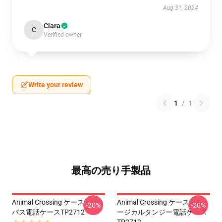
Aug 31, 2024
Clara
C
Verified owner
Write your review
1
/
1
最高の売り手製品
Animal Crossing ケース - シー
Animal Crossing ケース - ミュ
-20%
-20%
バス電話ケースTP2712
ージカルタンジー電話ケース