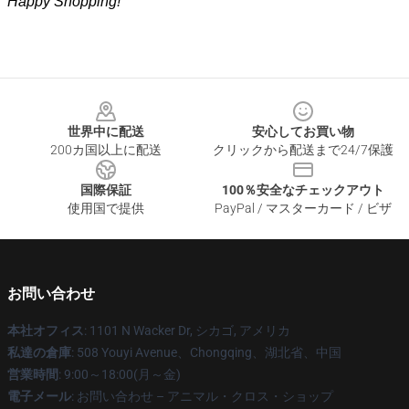
Happy Shopping!
Footer
世界中に配送
安心してお買い物
200カ国以上に配送
クリックから配送まで24/7保護
国際保証
100％安全なチェックアウト
使用国で提供
PayPal / マスターカード / ビザ
お問い合わせ
本社オフィス
: 1101 N Wacker Dr, シカゴ, アメリカ
私達の倉庫
: 508 Youyi Avenue、Chongqing、湖北省、中国
営業時間
: 9:00～18:00(月～金)
電子メール
: お問い合わせ – アニマル・クロス・ショップ