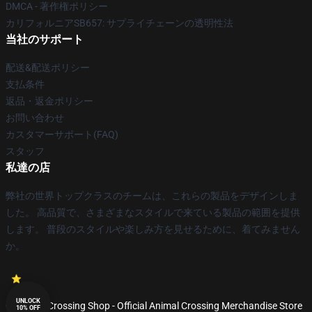
DMCA - 著作権ポリシー
カリフォルニアSB657: サプライチェーンの透明性法
当社のサポート
配送&配送ポリシー
支払条件
返品・返金ポリシー
お問い合わせ
カスタマーサポート(FAQ)
スタッフ
私達の店
弊社の世界トップクラスのチームは、これらの製品をデザインしま
した。 高品質で、さまざまなスタイルで来ている製品の範囲を提供
します。 普段のスタイルや楽しみ方を見せるために、着てみません
か。
UNLOCK
© Animal Crossing Shop - Official Animal Crossing Merchandise Store
10% OFF