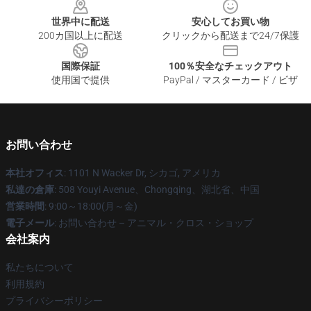
世界中に配送
安心してお買い物
200カ国以上に配送
クリックから配送まで24/7保護
国際保証
100％安全なチェックアウト
使用国で提供
PayPal / マスターカード / ビザ
お問い合わせ
本社オフィス
: 1101 N Wacker Dr, シカゴ, アメリカ
私達の倉庫
: 508 Youyi Avenue、Chongqing、湖北省、中国
営業時間
: 9:00～18:00(月～金)
電子メール
: お問い合わせ – アニマル・クロス・ショップ
会社案内
私たちについて
利用規約
プライバシーポリシー