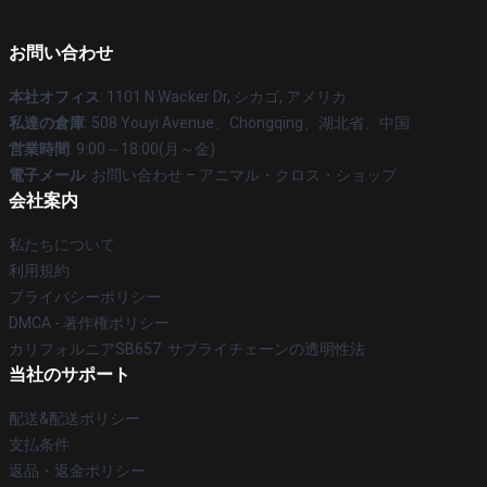
お問い合わせ
本社オフィス
: 1101 N Wacker Dr, シカゴ, アメリカ
私達の倉庫
: 508 Youyi Avenue、Chongqing、湖北省、中国
営業時間
: 9:00～18:00(月～金)
電子メール
: お問い合わせ – アニマル・クロス・ショップ
会社案内
私たちについて
利用規約
プライバシーポリシー
DMCA - 著作権ポリシー
カリフォルニアSB657: サプライチェーンの透明性法
当社のサポート
配送&配送ポリシー
支払条件
返品・返金ポリシー