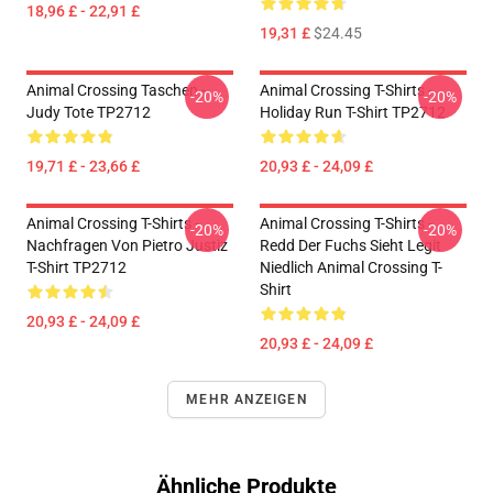
18,96 £ - 22,91 £
19,31 £
$24.45
Animal Crossing Taschen -
Animal Crossing T-Shirts -
-20%
-20%
Judy Tote TP2712
Holiday Run T-Shirt TP2712
19,71 £ - 23,66 £
20,93 £ - 24,09 £
Animal Crossing T-Shirts -
Animal Crossing T-Shirts -
-20%
-20%
Nachfragen Von Pietro Justiz
Redd Der Fuchs Sieht Legit
T-Shirt TP2712
Niedlich Animal Crossing T-
Shirt
20,93 £ - 24,09 £
20,93 £ - 24,09 £
MEHR ANZEIGEN
Ähnliche Produkte