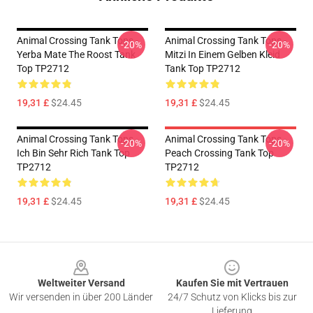
Animal Crossing Tank Tops -
Animal Crossing Tank Tops -
-20%
-20%
Yerba Mate The Roost Tank
Mitzi In Einem Gelben Kleid
Top TP2712
Tank Top TP2712
19,31 £
$24.45
19,31 £
$24.45
Animal Crossing Tank Tops -
Animal Crossing Tank Tops -
-20%
-20%
Ich Bin Sehr Rich Tank Top
Peach Crossing Tank Top
TP2712
TP2712
19,31 £
$24.45
19,31 £
$24.45
Footer
Weltweiter Versand
Kaufen Sie mit Vertrauen
Wir versenden in über 200 Länder
24/7 Schutz von Klicks bis zur
Lieferung