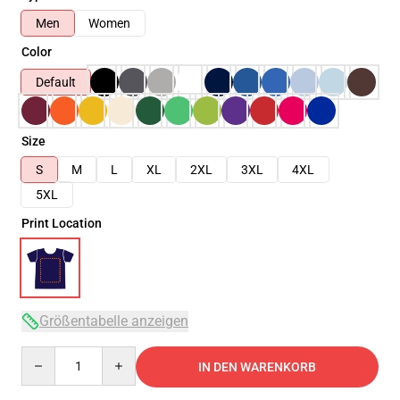
Men
Women
Color
Default
Size
S
M
L
XL
2XL
3XL
4XL
5XL
Print Location
Größentabelle anzeigen
Quantity
IN DEN WARENKORB