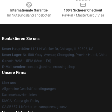
Internationale Garantie
100% Sicherer Checkout
Im Nutzungsland angeboten
PayPal / MasterCard / Visa
Kontaktieren Sie uns
Unser Hauptbüro
: 1101 N Wacker Dr, Chicago, IL 60606, US
Unser Lager
: Nr. 508 Youyi Avenue, Chongqing, Provinz Hubei, China
Geruch
: 9AM – 5PM (Mon – Fri)
E-Mail senden
: contact@animal-crossing.shop
Unsere Firma
Über uns
Allgemeine Geschäftsbedingungen
Datenschutzrichtlinien
DMCA - Copyright Policy
CA SB657: Lieferkettentransparenzgesetz