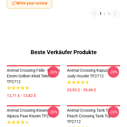
Write your review
1
/
1
Beste Verkäufer Produkte
Animal Crossing Fälle - Mitzi In
Animal Crossing Kapuzen -
-20%
-20%
Einem Gelben Kleid Telefon
Judy Hoodie TP2712
TP2712
33,93 £ - 39,46 £
12,71 £ - 13,82 £
Animal Crossing Kissen -
Animal Crossing Tank Tops -
-20%
-20%
Alpaca Paar Kissen TP2712
Peach Crossing Tank Top
TP2712