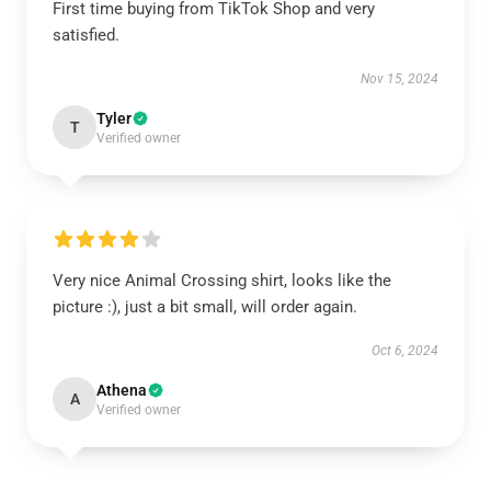
First time buying from TikTok Shop and very
satisfied.
Nov 15, 2024
Tyler
T
Verified owner
Very nice Animal Crossing shirt, looks like the
picture :), just a bit small, will order again.
Oct 6, 2024
Athena
A
Verified owner