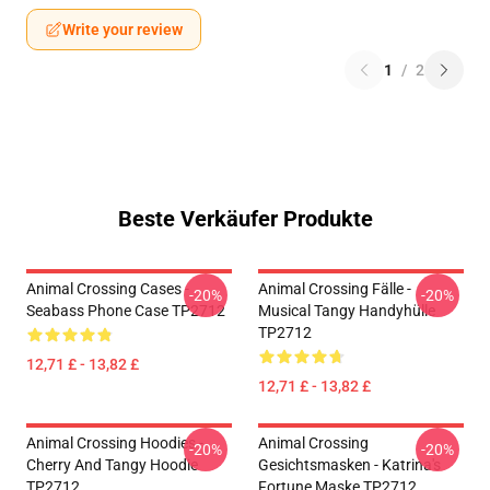
Write your review
1
/
2
Beste Verkäufer Produkte
Animal Crossing Cases -
Animal Crossing Fälle -
-20%
-20%
Seabass Phone Case TP2712
Musical Tangy Handyhülle
TP2712
12,71 £ - 13,82 £
12,71 £ - 13,82 £
Animal Crossing Hoodies -
Animal Crossing
-20%
-20%
Cherry And Tangy Hoodie
Gesichtsmasken - Katrina's
TP2712
Fortune Maske TP2712