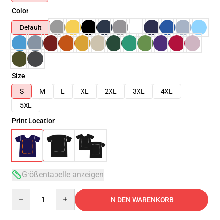
Color
Default
Size
S
M
L
XL
2XL
3XL
4XL
5XL
Print Location
Größentabelle anzeigen
Quantity
IN DEN WARENKORB