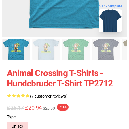
blank template
Animal Crossing T-Shirts -
Hundebruder T-Shirt TP2712
(7 customer reviews)
£26.17
£20.94
-20%
$26.50
Type
Unisex