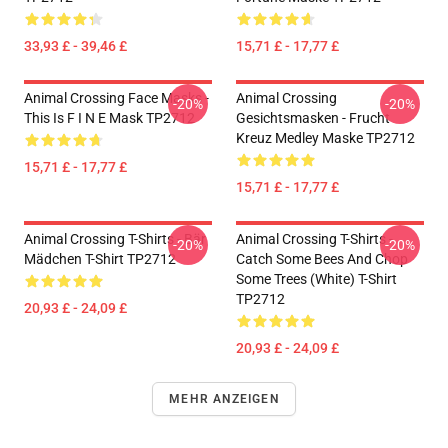
33,93 £ - 39,46 £
15,71 £ - 17,77 £
Animal Crossing Face Masks -
Animal Crossing
-20%
-20%
This Is F I N E Mask TP2712
Gesichtsmasken - Frucht
Kreuz Medley Maske TP2712
15,71 £ - 17,77 £
15,71 £ - 17,77 £
Animal Crossing T-Shirts - Bär
Animal Crossing T-Shirts -
-20%
-20%
Mädchen T-Shirt TP2712
Catch Some Bees And Chop
Some Trees (White) T-Shirt
TP2712
20,93 £ - 24,09 £
20,93 £ - 24,09 £
MEHR ANZEIGEN