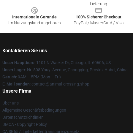
Lieferung
Internationale Garantie
100% Sicherer Checkout
Im Nutzungsland angeboten
PayPal / MasterCard / Visa
Kontaktieren Sie uns
Unser Hauptbüro
: 1101 N Wacker Dr, Chicago, IL 60606, US
Unser Lager
: Nr. 508 Youyi Avenue, Chongqing, Provinz Hubei, China
Geruch
: 9AM – 5PM (Mon – Fri)
E-Mail senden
: contact@animal-crossing.shop
Unsere Firma
Über uns
Allgemeine Geschäftsbedingungen
Datenschutzrichtlinien
DMCA - Copyright Policy
CA SB657: Lieferkettentransparenzgesetz