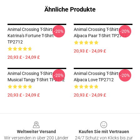
Ähnliche Produkte
Animal Crossing T-Shirts -
Animal Crossing T-Shirts -
-20%
-20%
Katrina's Fortune T-Shirt
Alpaca Paar T-Shirt TP2712
TP2712
20,93 £ - 24,09 £
20,93 £ - 24,09 £
Animal Crossing T-Shirts -
Animal Crossing T-Shirts -
-20%
-20%
Musical Tangy T-Shirt TP2712
Alpaca Love TP2712
20,93 £ - 24,09 £
20,93 £ - 24,09 £
Footer
Weltweiter Versand
Kaufen Sie mit Vertrauen
Wir versenden in über 200 Länder
24/7 Schutz von Klicks bis zur