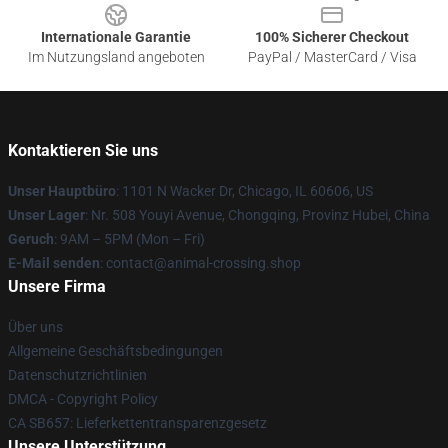
Internationale Garantie
100% Sicherer Checkout
Im Nutzungsland angeboten
PayPal / MasterCard / Visa
Kontaktieren Sie uns
Unser Hauptbüro
: 1101 N Wacker Dr, Chicago, IL 60606, US
Unser Lager
: Nr. 508 Youyi Avenue, Chongqing, Provinz Hubei, China
Geruch
: 9AM – 5PM (Mon – Fri)
E-Mail senden
: contact@animal-crossing.shop
Unsere Firma
Über uns
Allgemeine Geschäftsbedingungen
Datenschutzrichtlinien
DMCA - Copyright Policy
CA SB657: Lieferkettentransparenzgesetz
Unsere Unterstützung