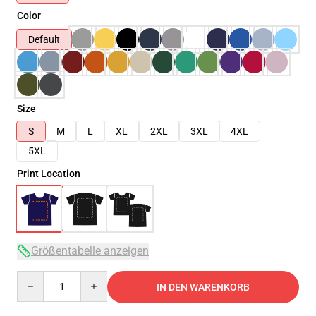
Color
Default
Size
S
M
L
XL
2XL
3XL
4XL
5XL
Print Location
Größentabelle anzeigen
Quantity
IN DEN WARENKORB