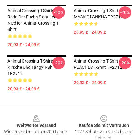
Animal Crossing T-Shirts -
Animal Crossing T-Shirts -
-20%
-20%
Redd Der Fuchs Sieht Legit
MASK Of ANKHA TP2712
Niedlich Animal Crossing T-
Shirt
20,93 £ - 24,09 £
20,93 £ - 24,09 £
Animal Crossing T-Shirts -
Animal Crossing T-Shirts - AC
-20%
-20%
Kirsche Und Tangy T-Shirt
PEACHES T-Shirt TP2712
TP2712
20,93 £ - 24,09 £
20,93 £ - 24,09 £
Footer
Weltweiter Versand
Kaufen Sie mit Vertrauen
Wir versenden in über 200 Länder
24/7 Schutz von Klicks bis zur
Lieferung