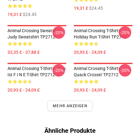
19,31 £
$24.45
19,31 £
$24.45
Animal Crossing Sweatshirts -
Animal Crossing T-Shirts -
-20%
-20%
Judy Sweatshirt TP2712
Holiday Run T-Shirt TP2712
32,35 £ - 37,88 £
20,93 £ - 24,09 £
Animal Crossing T-Shirts - Dies
Animal Crossing T-Shirts -
-20%
-20%
Ist F I N E T-Shirt TP2712
Quack Crossin' TP2712
20,93 £ - 24,09 £
20,93 £ - 24,09 £
MEHR ANZEIGEN
Ähnliche Produkte