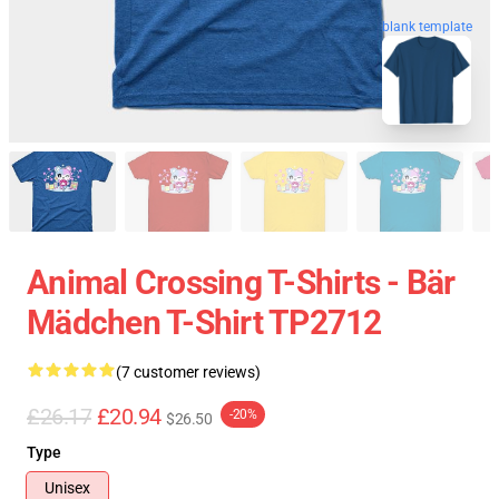
blank template
Animal Crossing T-Shirts - Bär
Mädchen T-Shirt TP2712
(7 customer reviews)
£26.17
£20.94
-20%
$26.50
Type
Unisex