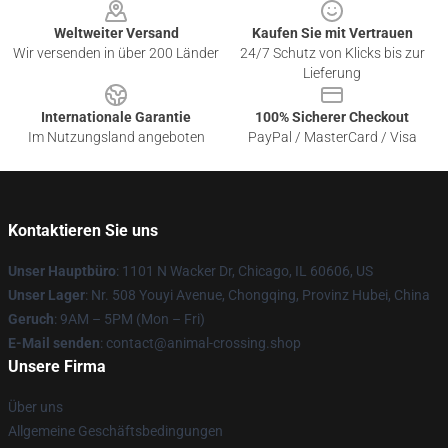
Weltweiter Versand
Kaufen Sie mit Vertrauen
Wir versenden in über 200 Länder
24/7 Schutz von Klicks bis zur
Lieferung
Internationale Garantie
100% Sicherer Checkout
Im Nutzungsland angeboten
PayPal / MasterCard / Visa
Kontaktieren Sie uns
Unser Hauptbüro
: 1101 N Wacker Dr, Chicago, IL 60606, US
Unser Lager
: Nr. 508 Youyi Avenue, Chongqing, Provinz Hubei, China
Geruch
: 9AM – 5PM (Mon – Fri)
E-Mail senden
: contact@animal-crossing.shop
Unsere Firma
Über uns
Allgemeine Geschäftsbedingungen