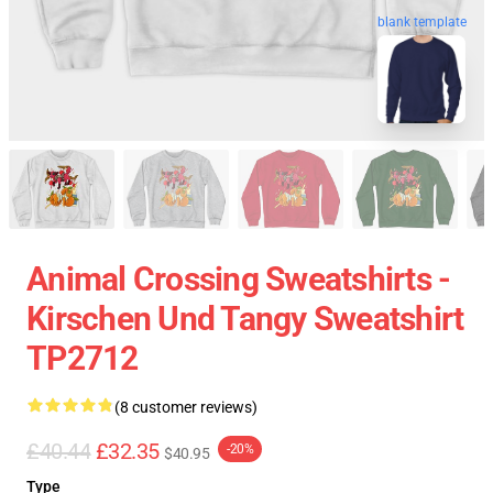
blank template
Animal Crossing Sweatshirts -
Kirschen Und Tangy Sweatshirt
TP2712
(8 customer reviews)
£40.44
£32.35
-20%
$40.95
Type