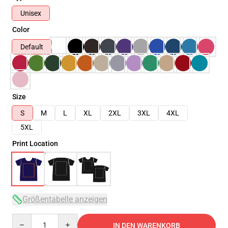
Unisex
Color
Default
Size
S
M
L
XL
2XL
3XL
4XL
5XL
Print Location
Größentabelle anzeigen
Quantity
IN DEN WARENKORB