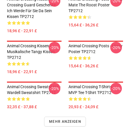
-20%
-20%
Crossing Guard Geschenke -
Mate The Roost Poster
Ich Werde Für Sie Da Sein
TP2712
Kissen TP2712
15,64 £ - 36,26 £
18,96 £ - 22,91 £
Animal Crossing Kissen -
Animal Crossing Posts - Merry
-20%
-20%
Musikalische Tangy Kissen
Poster TP2712
TP2712
15,64 £ - 36,26 £
18,96 £ - 22,91 £
Animal Crossing Sweatshirts -
Animal Crossing T-Shirts -
-20%
-20%
Wardell Sweatshirt TP2712
MVP Tee T-Shirt TP2712
32,35 £ - 37,88 £
20,93 £ - 24,09 £
MEHR ANZEIGEN