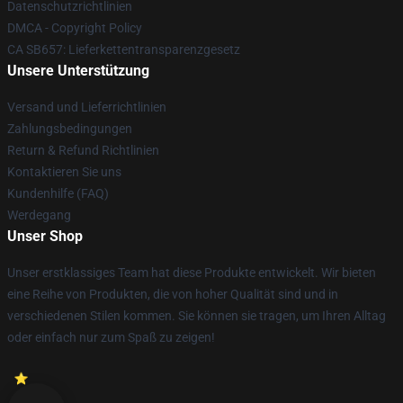
Datenschutzrichtlinien
DMCA - Copyright Policy
CA SB657: Lieferkettentransparenzgesetz
Unsere Unterstützung
Versand und Lieferrichtlinien
Zahlungsbedingungen
Return & Refund Richtlinien
Kontaktieren Sie uns
Kundenhilfe (FAQ)
Werdegang
Unser Shop
Unser erstklassiges Team hat diese Produkte entwickelt. Wir bieten
eine Reihe von Produkten, die von hoher Qualität sind und in
verschiedenen Stilen kommen. Sie können sie tragen, um Ihren Alltag
oder einfach nur zum Spaß zu zeigen!