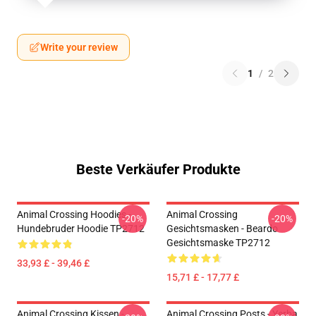
Write your review
1
/
2
Beste Verkäufer Produkte
Animal Crossing Hoodies -
Animal Crossing
-20%
-20%
Hundebruder Hoodie TP2712
Gesichtsmasken - Beardo
Gesichtsmaske TP2712
33,93 £ - 39,46 £
15,71 £ - 17,77 £
Animal Crossing Kissen -
Animal Crossing Posts - Yerba