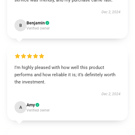
service was friendly, and my purchase came fast.
Dec 2, 2024
Benjamin
B
Verified owner
I’m highly pleased with how well this product
performs and how reliable it is; it’s definitely worth
the investment.
Dec 2, 2024
Amy
A
Verified owner