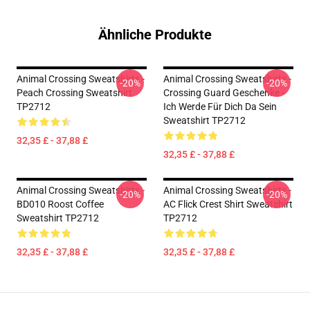
Ähnliche Produkte
Animal Crossing Sweatshirts -
Animal Crossing Sweatshirts -
-20%
-20%
Peach Crossing Sweatshirt
Crossing Guard Geschenke -
TP2712
Ich Werde Für Dich Da Sein
Sweatshirt TP2712
32,35 £ - 37,88 £
32,35 £ - 37,88 £
Animal Crossing Sweatshirts -
Animal Crossing Sweatshirts -
-20%
-20%
BD010 Roost Coffee
AC Flick Crest Shirt Sweatshirt
Sweatshirt TP2712
TP2712
32,35 £ - 37,88 £
32,35 £ - 37,88 £
Footer