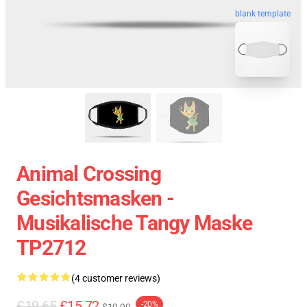
blank template
Animal Crossing
Gesichtsmasken -
Musikalische Tangy Maske
TP2712
(4 customer reviews)
£19.65
£15.72
-20%