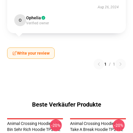
Aug 26, 2024
Ophelia
O
Verified owner
Write your review
1
/
1
Beste Verkäufer Produkte
Animal Crossing Hoodies - Ich
Animal Crossing Hoodies -
-20%
-20%
Bin Sehr Rich Hoodie TP2712
Take A Break Hoodie TP2712