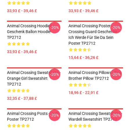
33,93 £ - 39,46 £
33,93 £ - 39,46 £
Animal Crossing Hoodies -
Animal Crossing Poster -
-20%
-20%
Geschenk Ballon Hoodie
Crossing Guard Geschenke -
TP2712
Ich Werde Für Sie Da Sein
Poster TP2712
33,93 £ - 39,46 £
15,64 £ - 36,26 £
Animal Crossing Sweatshirts -
Animal Crossing Pillows - Dog
-20%
-20%
Orange Girl Sweatshirt
Brother Pillow TP2712
TP2712
18,96 £ - 22,91 £
32,35 £ - 37,88 £
Animal Crossing Posts - Judy
Animal Crossing Sweatshirts -
-20%
-20%
Poster TP2712
Wardell Sweatshirt TP2712