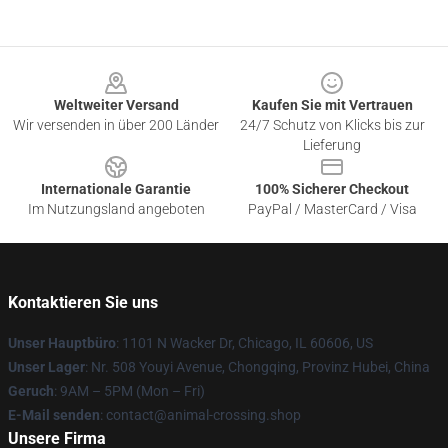
Footer
Weltweiter Versand
Kaufen Sie mit Vertrauen
Wir versenden in über 200 Länder
24/7 Schutz von Klicks bis zur
Lieferung
Internationale Garantie
100% Sicherer Checkout
Im Nutzungsland angeboten
PayPal / MasterCard / Visa
Kontaktieren Sie uns
Unser Hauptbüro
: 1101 N Wacker Dr, Chicago, IL 60606, US
Unser Lager
: Nr. 508 Youyi Avenue, Chongqing, Provinz Hubei, China
Geruch
: 9AM – 5PM (Mon – Fri)
E-Mail senden
: contact@animal-crossing.shop
Unsere Firma