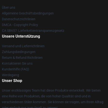
Über uns
Allgemeine Geschäftsbedingungen
Datenschutzrichtlinien
DMCA - Copyright Policy
CA SB657: Lieferkettentransparenzgesetz
Unsere Unterstützung
Versand und Lieferrichtlinien
Zahlungsbedingungen
Return & Refund Richtlinien
Kontaktieren Sie uns
Kundenhilfe (FAQ)
Werdegang
Unser Shop
Unser erstklassiges Team hat diese Produkte entwickelt. Wir bieten
eine Reihe von Produkten, die von hoher Qualität sind und in
verschiedenen Stilen kommen. Sie können sie tragen, um Ihren Alltag
oder einfach nur zum Spaß zu zeigen!