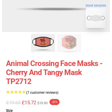
blank template
Animal Crossing Face Masks -
Cherry And Tangy Mask
TP2712
(7 customer reviews)
£19.65
£15.72
-20%
$19.90
Size