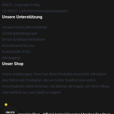
DMCA - Copyright Policy
CA SB657: Lieferkettentransparenzgesetz
Unsere Unterstützung
Versand und Lieferrichtlinien
Zahlungsbedingungen
Return & Refund Richtlinien
Kontaktieren Sie uns
Kundenhilfe (FAQ)
Werdegang
Unser Shop
Unser erstklassiges Team hat diese Produkte entwickelt. Wir bieten
eine Reihe von Produkten, die von hoher Qualität sind und in
verschiedenen Stilen kommen. Sie können sie tragen, um Ihren Alltag
oder einfach nur zum Spaß zu zeigen!
UNLOCK