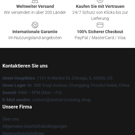
Weltweiter Versand
Kaufen Sie mit Vertrauen
Wir versenden in über 200 Länder
24/7 Schutz von Klicks bis zur
Lieferung
Internationale Garantie
100% Sicherer Checkout
Im Nutzungsland angeboten
PayPal / MasterCard / Visa
Kontaktieren Sie uns
Unser Hauptbüro
: 1101 N Wacker Dr, Chicago, IL 60606, US
Unser Lager
: Nr. 508 Youyi Avenue, Chongqing, Provinz Hubei, China
Geruch
: 9AM – 5PM (Mon – Fri)
E-Mail senden
: contact@animal-crossing.shop
Unsere Firma
Über uns
Allgemeine Geschäftsbedingungen
Datenschutzrichtlinien