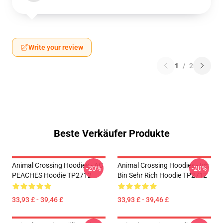
Write your review
1
/
2
Beste Verkäufer Produkte
Animal Crossing Hoodies - AC
Animal Crossing Hoodies - Ich
-20%
-20%
PEACHES Hoodie TP2712
Bin Sehr Rich Hoodie TP2712
33,93 £ - 39,46 £
33,93 £ - 39,46 £