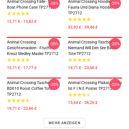
Animal Crossing Fälle - Nikos
Animal Crossing Hoodies -
-20%
-20%
Boat Phone Case TP2712
Fauna Und Diana Hoodie
TP2712
12,71 £ - 13,82 £
33,93 £ - 39,46 £
Animal Crossing
Animal Crossing Taschen -
-20%
-20%
Gesichtsmasken - Frucht
Niemand Will Den See Bass
Kreuz Medley Maske TP2712
Tote TP2712
15,71 £ - 17,77 £
19,71 £ - 23,66 £
Animal Crossing Taschen -
Animal Crossing Plakate - Dies
-20%
-20%
BD010 Roost Coffee Tote
Ist F I N E Poster TP2712
TP2712
15,64 £ - 36,26 £
19,71 £ - 23,66 £
MEHR ANZEIGEN