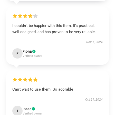
I couldn’t be happier with this item. It’s practical,
well-designed, and has proven to be very reliable.
Nov 1, 2024
Fiona
F
Verified owner
Can’t wait to use them! So adorable
Oct 21, 2024
Isaac
I
Verified owner