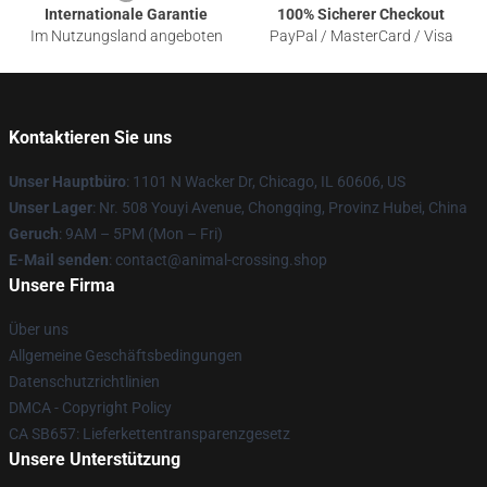
Internationale Garantie
100% Sicherer Checkout
Im Nutzungsland angeboten
PayPal / MasterCard / Visa
Kontaktieren Sie uns
Unser Hauptbüro
: 1101 N Wacker Dr, Chicago, IL 60606, US
Unser Lager
: Nr. 508 Youyi Avenue, Chongqing, Provinz Hubei, China
Geruch
: 9AM – 5PM (Mon – Fri)
E-Mail senden
: contact@animal-crossing.shop
Unsere Firma
Über uns
Allgemeine Geschäftsbedingungen
Datenschutzrichtlinien
DMCA - Copyright Policy
CA SB657: Lieferkettentransparenzgesetz
Unsere Unterstützung