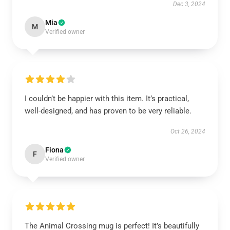
Dec 3, 2024
Mia
M
Verified owner
I couldn’t be happier with this item. It’s practical,
well-designed, and has proven to be very reliable.
Oct 26, 2024
Fiona
F
Verified owner
The Animal Crossing mug is perfect! It’s beautifully