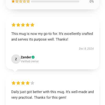
★☆☆☆☆
0%
This mug is now my go-to for. It’s excellently crafted
and serves its purpose well. Thanks!
Dec 8, 2024
Zander
Z
Verified owner
Daily just got better with this mug. It’s well-made and
very practical. Thanks for this gem!