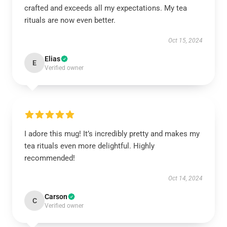
crafted and exceeds all my expectations. My tea
rituals are now even better.
Oct 15, 2024
Elias
E
Verified owner
I adore this mug! It’s incredibly pretty and makes my
tea rituals even more delightful. Highly
recommended!
Oct 14, 2024
Carson
C
Verified owner