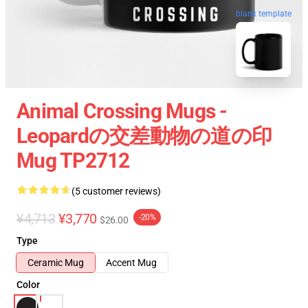
blank template
Animal Crossing Mugs -
Leopardの交差動物の道の印
Mug TP2712
(5 customer reviews)
¥4,713
¥3,770
-20%
$26.00
Type
Ceramic Mug
Accent Mug
Color