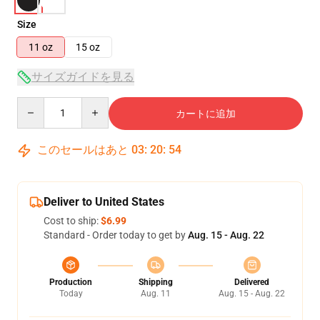
Size
11 oz
15 oz
サイズガイドを見る
Quantity
カートに追加
このセールはあと
03
:
20
:
54
Deliver to United States
Cost to ship:
$6.99
Standard - Order today to get by
Aug. 15 - Aug. 22
Production
Shipping
Delivered
Today
Aug. 11
Aug. 15 - Aug. 22