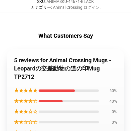
SKU
:
ANIMASKU-44671-BLACK
カテゴリー
:
Animal Crossing ログイン
,
What Customers Say
5 reviews for Animal Crossing Mugs -
Leopardの交差動物の道の印Mug
TP2712
★★★★★
60%
★★★★☆
40%
★★★☆☆
0%
★★☆☆☆
0%