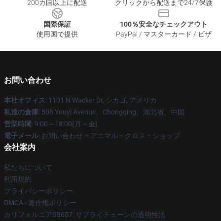
200カ国以上に配送
クリックから配送まで24/7保護
国際保証
100％安全なチェックアウト
使用国で提供
PayPal / マスターカード / ビザ
お問い合わせ
本社オフィス
: 1101 N Wacker Dr, シカゴ, アメリカ
私達の倉庫
: 508 Youyi Avenue、Chongqing、湖北省、中国
営業時間
: 9:00～18:00(月～金)
電子メール
: お問い合わせ – アニマル・クロス・ショップ
会社案内
私たちについて
利用規約
プライバシーポリシー
DMCA - 著作権ポリシー
カリフォルニアSB657: サプライチェーンの透明性法