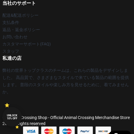
当社のサポート
配送&配送ポリシー
支払条件
返品・返金ポリシー
お問い合わせ
カスタマーサポート(FAQ)
スタッフ
私達の店
弊社の世界トップクラスのチームは、これらの製品をデザインしま
した。 高品質で、さまざまなスタイルで来ている製品の範囲を提供
します。 普段のスタイルや楽しみ方を見せるために、着てみません
か。
UNLOCK
© Animal Crossing Shop - Official Animal Crossing Merchandise Store
10% OFF
2026 all rights reserved