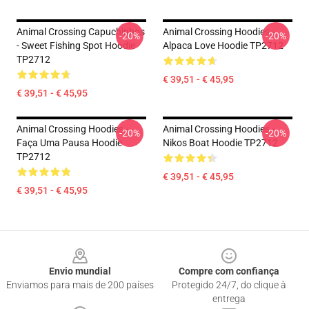
Animal Crossing Capuchinhos
Animal Crossing Hoodies -
-20%
-20%
- Sweet Fishing Spot Hoodie
Alpaca Love Hoodie TP2712
TP2712
€ 39,51 - € 45,95
€ 39,51 - € 45,95
Animal Crossing Hoodies -
Animal Crossing Hoodies -
-20%
-20%
Faça Uma Pausa Hoodie
Nikos Boat Hoodie TP2712
TP2712
€ 39,51 - € 45,95
€ 39,51 - € 45,95
Footer
Envio mundial
Compre com confiança
Enviamos para mais de 200 países
Protegido 24/7, do clique à
entrega