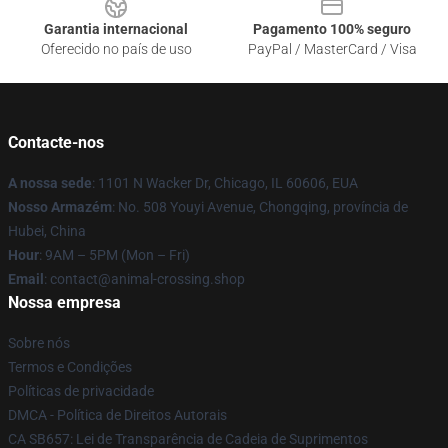
Garantia internacional
Pagamento 100% seguro
Oferecido no país de uso
PayPal / MasterCard / Visa
Contacte-nos
A nossa sede
: 1101 N Wacker Dr, Chicago, IL 60606, EUA
Nosso Armazém
: No. 508 Youyi Avenue, Chongqing, província de
Hubei, China
Hour
: 9AM – 5PM (Mon – Fri)
Email
: contact@animal-crossing.shop
Nossa empresa
Sobre nós
Termos e Condições
Políticas de privacidade
DMCA - Política de Direitos Autorais
CA SB657: Lei de Transparência de Cadeia de Suprimentos