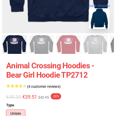
blank template
Animal Crossing Hoodies -
Bear Girl Hoodie TP2712
(4 customer reviews)
€49.39
€39.51
-20%
$42.95
Type
Unisex