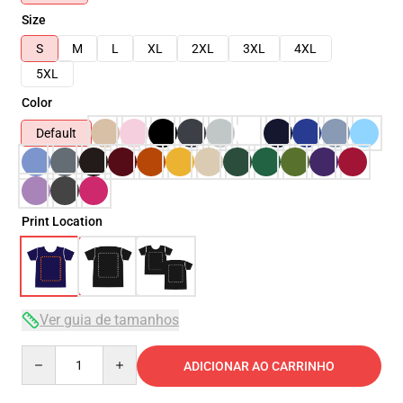
Size
S
M
L
XL
2XL
3XL
4XL
5XL
Color
Default
Print Location
Ver guia de tamanhos
Quantity
ADICIONAR AO CARRINHO