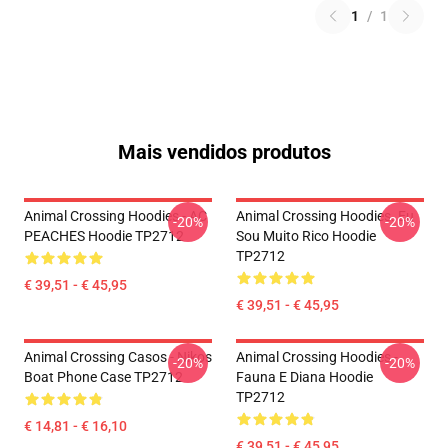
1
/
1
Mais vendidos produtos
Animal Crossing Hoodies - AC
Animal Crossing Hoodies. Eu
-20%
-20%
PEACHES Hoodie TP2712
Sou Muito Rico Hoodie
TP2712
€ 39,51 - € 45,95
€ 39,51 - € 45,95
Animal Crossing Casos - Nikos
Animal Crossing Hoodies -
-20%
-20%
Boat Phone Case TP2712
Fauna E Diana Hoodie
TP2712
€ 14,81 - € 16,10
€ 39,51 - € 45,95