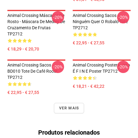
Animal Crossing Máscaras De
Animal Crossing Sacos -
-20%
-20%
Rosto - Máscara De Medley De
Ninguém Quer O Robalo Tote
Cruzamento De Frutas
TP2712
TP2712
€ 22,95 - € 27,55
€ 18,29 - € 20,70
Animal Crossing Sacos -
Animal Crossing Posters - Isto
-20%
-20%
BD010 Tote De Café Roost
É F I N E Poster TP2712
TP2712
€ 18,21 - € 42,22
€ 22,95 - € 27,55
VER MAIS
Produtos relacionados