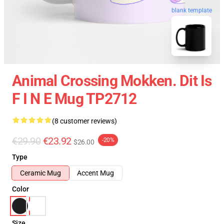
blank template
Animal Crossing Mokken. Dit Is
F I N E Mug TP2712
(8 customer reviews)
€29.90
€23.92
-20%
$26.00
Type
Ceramic Mug
Accent Mug
Color
Size