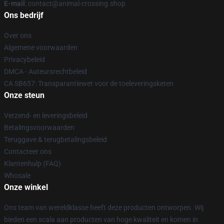
E-mail
: contact@animal-crossing.shop
Ons bedrijf
Over ons
Algemene voorwaarden
Privacybeleid
DMCA - Auteursrechtbeleid
CA SB657: Transparantiewet voor de toeleveringsketen
Onze steun
Verzend- en leveringsbeleid
Betalingsvoorwaarden
Teruggave & terugbetalingsbeleid
Contacteer ons
Klantenhulp (FAQ)
Whosale
Onze winkel
Ons team van wereldklasse heeft deze producten ontworpen. Wij
bieden een scala aan producten van hoge kwaliteit en komen in