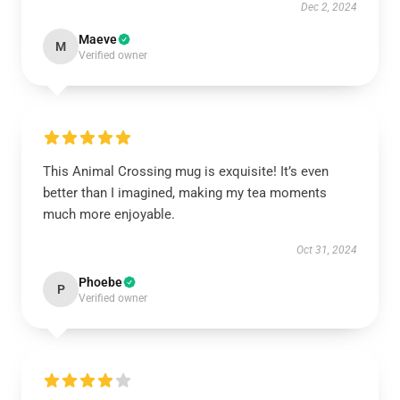
Dec 2, 2024
Maeve
M
Verified owner
This Animal Crossing mug is exquisite! It’s even
better than I imagined, making my tea moments
much more enjoyable.
Oct 31, 2024
Phoebe
P
Verified owner