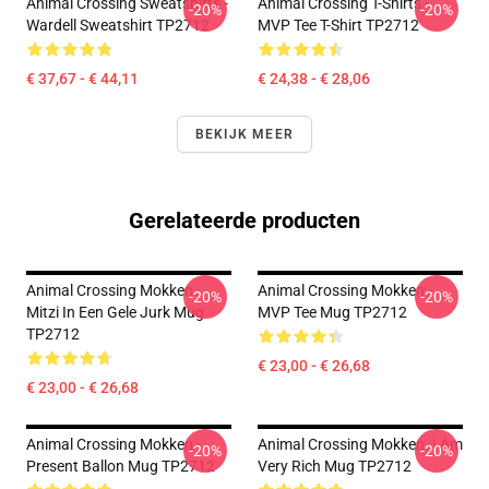
Animal Crossing Sweatshirts -
Animal Crossing T-Shirts -
-20%
-20%
Wardell Sweatshirt TP2712
MVP Tee T-Shirt TP2712
€ 37,67 - € 44,11
€ 24,38 - € 28,06
BEKIJK MEER
Gerelateerde producten
Animal Crossing Mokken.
Animal Crossing Mokken -
-20%
-20%
Mitzi In Een Gele Jurk Mug
MVP Tee Mug TP2712
TP2712
€ 23,00 - € 26,68
€ 23,00 - € 26,68
Animal Crossing Mokken -
Animal Crossing Mokken. I Am
-20%
-20%
Present Ballon Mug TP2712
Very Rich Mug TP2712