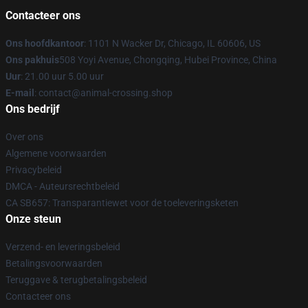
Contacteer ons
Ons hoofdkantoor
: 1101 N Wacker Dr, Chicago, IL 60606, US
Ons pakhuis
508 Yoyi Avenue, Chongqing, Hubei Province, China
Uur
: 21.00 uur 5.00 uur
E-mail
: contact@animal-crossing.shop
Ons bedrijf
Over ons
Algemene voorwaarden
Privacybeleid
DMCA - Auteursrechtbeleid
CA SB657: Transparantiewet voor de toeleveringsketen
Onze steun
Verzend- en leveringsbeleid
Betalingsvoorwaarden
Teruggave & terugbetalingsbeleid
Contacteer ons