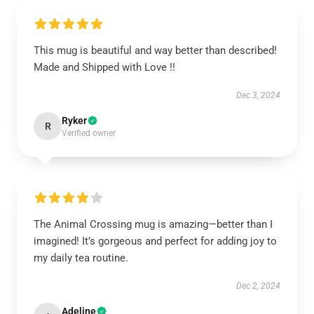
This mug is beautiful and way better than described!
Made and Shipped with Love !!
Dec 3, 2024
Ryker
R
Verified owner
The Animal Crossing mug is amazing—better than I
imagined! It’s gorgeous and perfect for adding joy to
my daily tea routine.
Dec 2, 2024
Adeline