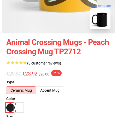
blank template
Animal Crossing Mugs - Peach
Crossing Mug TP2712
(3 customer reviews)
€29.90
€23.92
-20%
$26.00
Type
Ceramic Mug
Accent Mug
Color
Size