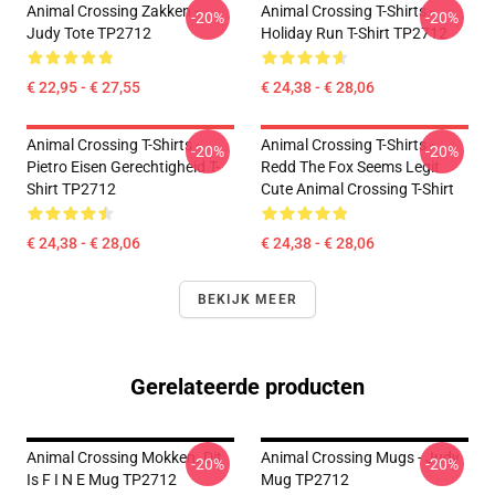
Animal Crossing Zakken -
Animal Crossing T-Shirts -
-20%
-20%
Judy Tote TP2712
Holiday Run T-Shirt TP2712
€ 22,95 - € 27,55
€ 24,38 - € 28,06
Animal Crossing T-Shirts -
Animal Crossing T-Shirts -
-20%
-20%
Pietro Eisen Gerechtigheid T-
Redd The Fox Seems Legit
Shirt TP2712
Cute Animal Crossing T-Shirt
€ 24,38 - € 28,06
€ 24,38 - € 28,06
BEKIJK MEER
Gerelateerde producten
Animal Crossing Mokken. Dit
Animal Crossing Mugs - Judy
-20%
-20%
Is F I N E Mug TP2712
Mug TP2712