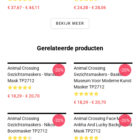
€ 37,67 - € 44,11
€ 24,38 - € 28,06
BEKIJK MEER
Gerelateerde producten
Animal Crossing
Animal Crossing
-20%
-20%
Gezichtsmaskers - Wardell
Gezichtsmaskers - Basker
Mask TP2712
Museum Voor Moderne Kunst
Masker TP2712
€ 18,29 - € 20,70
€ 18,29 - € 20,70
Animal Crossing
Animal Crossing Face Masks -
-20%
-20%
Gezichtsmaskers - Nikos
Ankha And Lucky Background
Bootmasker TP2712
Mask TP2712