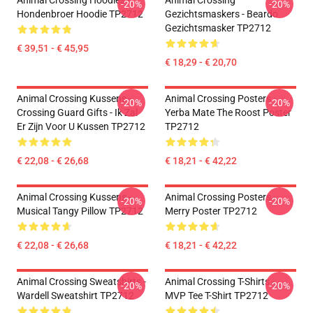
Animal Crossing Hoodies -
Animal Crossing
-20%
-20%
Hondenbroer Hoodie TP2712
Gezichtsmaskers - Beardo
Gezichtsmasker TP2712
€ 39,51 - € 45,95
€ 18,29 - € 20,70
Animal Crossing Kussens -
Animal Crossing Posters -
-20%
-20%
Crossing Guard Gifts - Ik Zal
Yerba Mate The Roost Poster
Er Zijn Voor U Kussen TP2712
TP2712
€ 22,08 - € 26,68
€ 18,21 - € 42,22
Animal Crossing Kussens -
Animal Crossing Posters -
-20%
-20%
Musical Tangy Pillow TP2712
Merry Poster TP2712
€ 22,08 - € 26,68
€ 18,21 - € 42,22
Animal Crossing Sweatshirts -
Animal Crossing T-Shirts -
-20%
-20%
Wardell Sweatshirt TP2712
MVP Tee T-Shirt TP2712