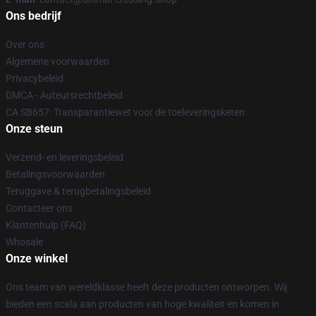
Ons bedrijf
Over ons
Algemene voorwaarden
Privacybeleid
DMCA - Auteursrechtbeleid
CA SB657: Transparantiewet voor de toeleveringsketen
Onze steun
Verzend- en leveringsbeleid
Betalingsvoorwaarden
Teruggave & terugbetalingsbeleid
Contacteer ons
Klantenhulp (FAQ)
Whosale
Onze winkel
Ons team van wereldklasse heeft deze producten ontworpen. Wij
bieden een scala aan producten van hoge kwaliteit en komen in