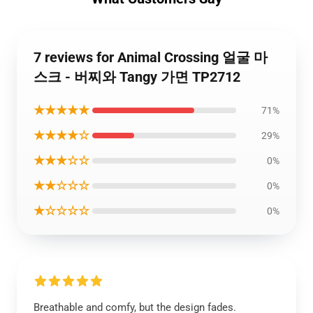
7 reviews for Animal Crossing 얼굴 마
스크 - 버찌와 Tangy 가면 TP2712
★★★★★
71%
★★★★☆
29%
★★★☆☆
0%
★★☆☆☆
0%
★☆☆☆☆
0%
Breathable and comfy, but the design fades.