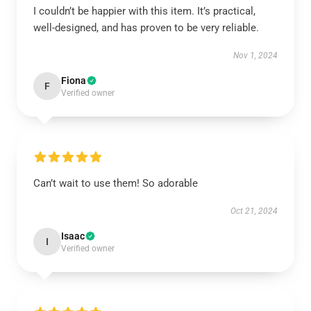
I couldn’t be happier with this item. It’s practical,
well-designed, and has proven to be very reliable.
Nov 1, 2024
Fiona
F
Verified owner
Can’t wait to use them! So adorable
Oct 21, 2024
Isaac
I
Verified owner