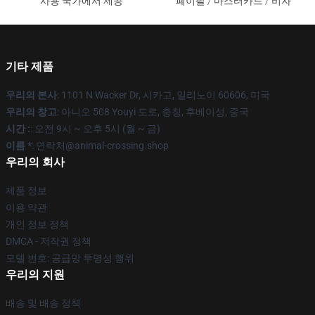
사용 국가에서 제공
페이팔 / 마스터카드 / 비자
기타 제품
우리의 본사
: 1101 N Wacker Dr, 시카고, 일리노이 60606, 미국
우리의 창고
: 아니오 508 Youyi 도로, 충칭, 후베이성, 중국
시간 :
: 오전 9시 ~ 오후 5시 (월 ~ 금)
이름 *
: 연락처@animal-crossing.shop
우리의 회사
제품 정보
이용 약관
개인 정보 정책
DMCA - 저작권 정책
모델 번호: 공급망 투명성 행위
우리의 지원
배송 및 배송 정책