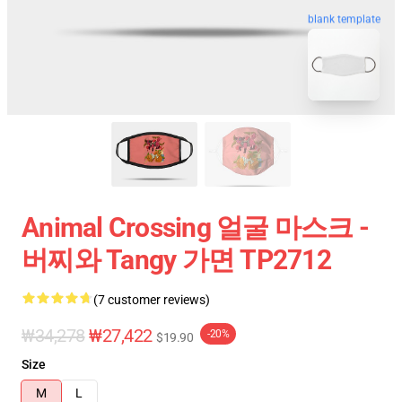
blank template
Animal Crossing 얼굴 마스크 -
버찌와 Tangy 가면 TP2712
(7 customer reviews)
₩34,278
₩27,422
-20%
$19.90
Size
M
L