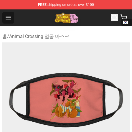
FREE
shipping on orders over $100
Animal Crossing Shop - Official Animal Crossing Mercha
Open menu
홈
/
Animal Crossing 얼굴 마스크