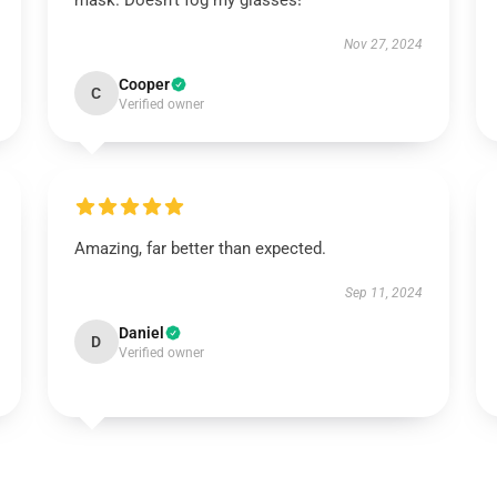
mask. Doesn't fog my glasses!
Nov 27, 2024
Cooper
C
Verified owner
Amazing, far better than expected.
Sep 11, 2024
Daniel
D
Verified owner