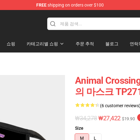
FREE
shipping on orders over $100
handise Store
쇼핑
카테고리별 쇼핑
주문 추적
블로그
연락
Animal Crossi
의 마스크 TP27
(6 customer reviews
₩34,278
₩27,422
$19.90
Size
M
L