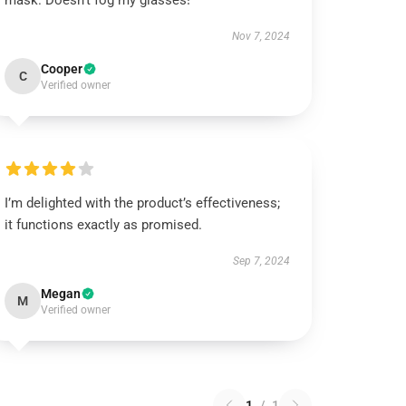
mask. Doesn't fog my glasses!
Nov 7, 2024
Cooper
C
Verified owner
I’m delighted with the product’s effectiveness;
it functions exactly as promised.
Sep 7, 2024
Megan
M
Verified owner
1
/
1