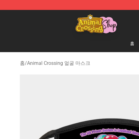
Animal Crossing Shop - Official Animal Crossing Merc
홈
홈
/
Animal Crossing 얼굴 마스크