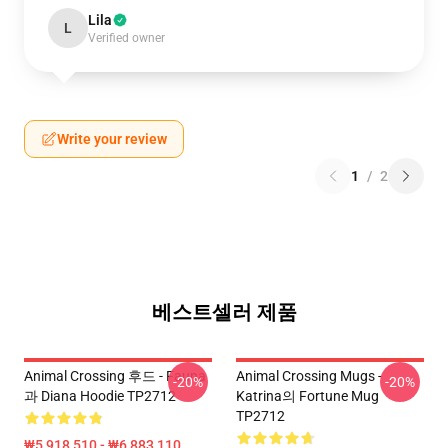
Lila
L
Verified owner
Write your review
1
/
2
베스트셀러 제품
Animal Crossing 후드 - Fauna
Animal Crossing Mugs -
-20%
-20%
과 Diana Hoodie TP2712
Katrina의 Fortune Mug
TP2712
₩5,918,510 - ₩6,883,110