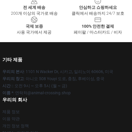
전 세계 배송
안심하고 쇼핑하세요
200개 이상의 국가로 배송
클릭에서 배송까지 24/7 보호
국제 보증
100% 안전한 결제
사용 국가에서 제공
페이팔 / 마스터카드 / 비자
기타 제품
우리의 본사
: 1101 N Wacker Dr, 시카고, 일리노이 60606, 미국
우리의 창고
: 아니오 508 Youyi 도로, 충칭, 후베이성, 중국
시간 :
: 오전 9시 ~ 오후 5시 (월 ~ 금)
이름 *
: 연락처@animal-crossing.shop
우리의 회사
제품 정보
이용 약관
개인 정보 정책