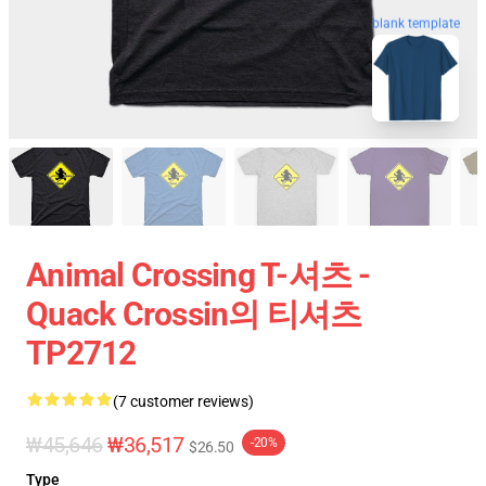
blank template
Animal Crossing T-셔츠 -
Quack Crossin의 티셔츠
TP2712
(7 customer reviews)
₩45,646
₩36,517
-20%
$26.50
Type