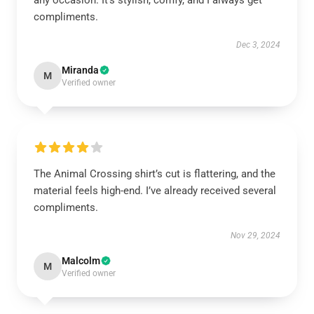
any occasion. It’s stylish, comfy, and I always get
compliments.
Dec 3, 2024
Miranda
M
Verified owner
The Animal Crossing shirt’s cut is flattering, and the
material feels high-end. I’ve already received several
compliments.
Nov 29, 2024
Malcolm
M
Verified owner