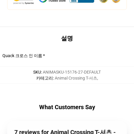
설명
Quack 크로스 인 이름 *
SKU
:
ANIMASKU-15176-27-DEFAULT
카테고리
:
Animal Crossing T-셔츠
,
What Customers Say
7 reviews for Animal Crossing T-셔츠 -