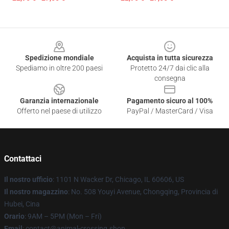
Footer
Spedizione mondiale
Acquista in tutta sicurezza
Spediamo in oltre 200 paesi
Protetto 24/7 dai clic alla
consegna
Garanzia internazionale
Pagamento sicuro al 100%
Offerto nel paese di utilizzo
PayPal / MasterCard / Visa
Contattaci
Il nostro ufficio
: 1101 N Wacker Dr, Chicago, IL 60606, US
Il nostro magazzino
: No. 508 Youyi Avenue, Chongqing, Provincia di
Hubei, Cina
Orario
: 9AM – 5PM (Mon – Fri)
Email
: contact@animal-crossing.shop