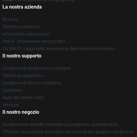
La nostra azienda
Su di noi
Termini e condizioni
Informativa sulla privacy
DMCA - Informativa sul copyright
CA SB657: Legge sulla trasparenza della catena di fornitura
Il nostro supporto
Condizioni di spedizione e consegna
Termini di pagamento
Condizioni di ritorno e rimborso
Contattaci
Aiuto del cliente (FAQ)
Whosale
Il nostro negozio
Il nostro team di livello mondiale ha progettato questi prodotti.
Offriamo una gamma di prodotti che sono di alta qualità e vengono in