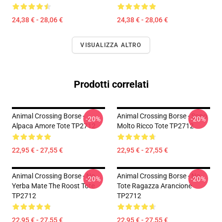
24,38 € - 28,06 €
24,38 € - 28,06 €
VISUALIZZA ALTRO
Prodotti correlati
Animal Crossing Borse -
Animal Crossing Borse - Sono
-20%
-20%
Alpaca Amore Tote TP2712
Molto Ricco Tote TP2712
22,95 € - 27,55 €
22,95 € - 27,55 €
Animal Crossing Borse - No.
Animal Crossing Borse - No.
-20%
-20%
Yerba Mate The Roost Tote
Tote Ragazza Arancione
TP2712
TP2712
22,95 € - 27,55 €
22,95 € - 27,55 €