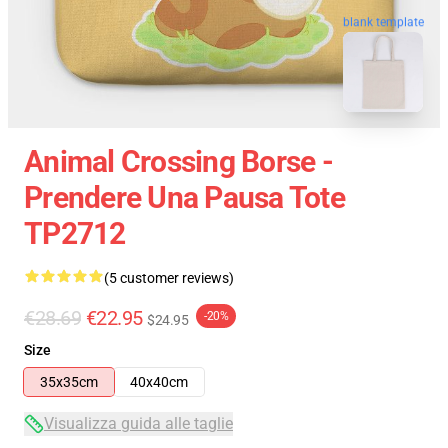
blank template
Animal Crossing Borse -
Prendere Una Pausa Tote
TP2712
(5 customer reviews)
€28.69
€22.95
-20%
$24.95
Size
35x35cm
40x40cm
Visualizza guida alle taglie