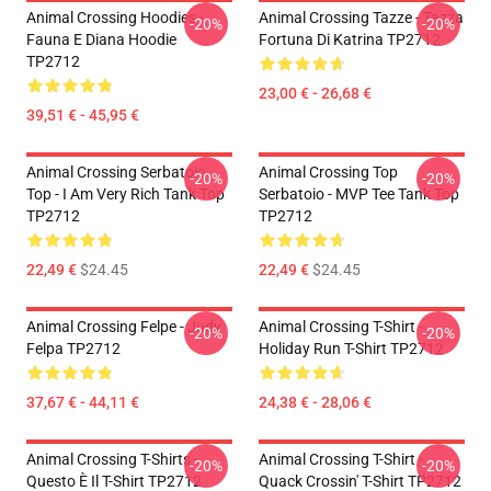
Animal Crossing Hoodies -
Animal Crossing Tazze - Tazza
-20%
-20%
Fauna E Diana Hoodie
Fortuna Di Katrina TP2712
TP2712
23,00 € - 26,68 €
39,51 € - 45,95 €
Animal Crossing Serbatoio
Animal Crossing Top
-20%
-20%
Top - I Am Very Rich Tank Top
Serbatoio - MVP Tee Tank Top
TP2712
TP2712
22,49 €
$24.45
22,49 €
$24.45
Animal Crossing Felpe - Judy
Animal Crossing T-Shirt -
-20%
-20%
Felpa TP2712
Holiday Run T-Shirt TP2712
37,67 € - 44,11 €
24,38 € - 28,06 €
Animal Crossing T-Shirts -
Animal Crossing T-Shirt -
-20%
-20%
Questo È Il T-Shirt TP2712
Quack Crossin' T-Shirt TP2712