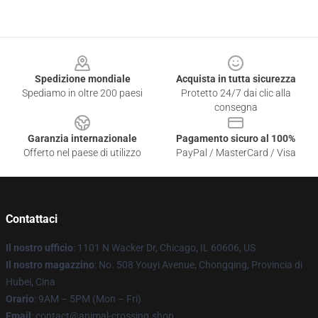
Footer
Spedizione mondiale
Acquista in tutta sicurezza
Spediamo in oltre 200 paesi
Protetto 24/7 dai clic alla
consegna
Garanzia internazionale
Pagamento sicuro al 100%
Offerto nel paese di utilizzo
PayPal / MasterCard / Visa
Contattaci
Il nostro ufficio
: 1101 N Wacker Dr, Chicago, IL 60606, US
Il nostro magazzino
: No. 508 Youyi Avenue, Chongqing, Provincia di
Hubei, Cina
Orario
: 9AM – 5PM (Mon – Fri)
Email
: contact@animal-crossing.shop