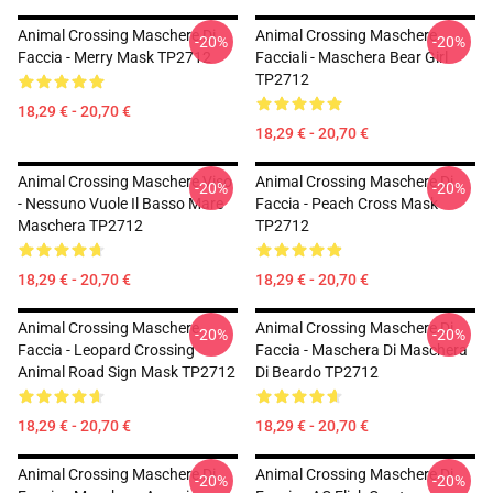
Animal Crossing Maschere Di
Animal Crossing Maschere
-20%
-20%
Faccia - Merry Mask TP2712
Facciali - Maschera Bear Girl
TP2712
18,29 € - 20,70 €
18,29 € - 20,70 €
Animal Crossing Maschere Viso
Animal Crossing Maschere Di
-20%
-20%
- Nessuno Vuole Il Basso Mare
Faccia - Peach Cross Mask
Maschera TP2712
TP2712
18,29 € - 20,70 €
18,29 € - 20,70 €
Animal Crossing Maschere
Animal Crossing Maschere Di
-20%
-20%
Faccia - Leopard Crossing
Faccia - Maschera Di Maschera
Animal Road Sign Mask TP2712
Di Beardo TP2712
18,29 € - 20,70 €
18,29 € - 20,70 €
Animal Crossing Maschere Di
Animal Crossing Maschere Di
-20%
-20%