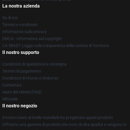
La nostra azienda
Su di noi
Termini e condizioni
Informativa sulla privacy
DMCA - Informativa sul copyright
CA SB657: Legge sulla trasparenza della catena di fornitura
Il nostro supporto
Condizioni di spedizione e consegna
Termini di pagamento
Condizioni di ritorno e rimborso
Contattaci
Aiuto del cliente (FAQ)
Whosale
Il nostro negozio
Il nostro team di livello mondiale ha progettato questi prodotti.
Offriamo una gamma di prodotti che sono di alta qualità e vengono in