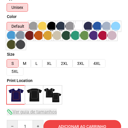
Unisex
Color
Default
Size
S
M
L
XL
2XL
3XL
4XL
5XL
Print Location
Ver guia de tamanhos
Quantity
ADICIONAR AO CARRINHO