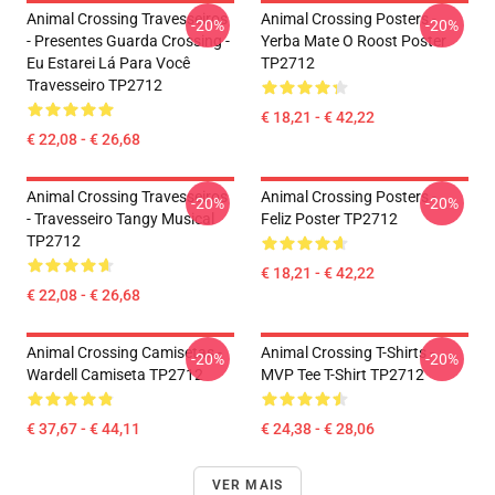
Animal Crossing Travesseiros
Animal Crossing Posters -
-20%
-20%
- Presentes Guarda Crossing -
Yerba Mate O Roost Poster
Eu Estarei Lá Para Você
TP2712
Travesseiro TP2712
€ 18,21 - € 42,22
€ 22,08 - € 26,68
Animal Crossing Travesseiros
Animal Crossing Posters -
-20%
-20%
- Travesseiro Tangy Musical
Feliz Poster TP2712
TP2712
€ 18,21 - € 42,22
€ 22,08 - € 26,68
Animal Crossing Camisetas -
Animal Crossing T-Shirts -
-20%
-20%
Wardell Camiseta TP2712
MVP Tee T-Shirt TP2712
€ 37,67 - € 44,11
€ 24,38 - € 28,06
VER MAIS