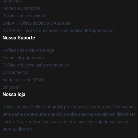
Sobre nós
Termos e Condições
Políticas de privacidade
DMCA - Política de Direitos Autorais
CA SB657: Lei de Transparência de Cadeia de Suprimentos
Nosso Suporte
Políticas de envio e entrega
Termos de pagamento
Políticas de devolução e reembolso
Contacte-nos
Ajuda ao cliente (FAQ)
Whosale
Nossa loja
Nossa equipe de classe mundial projetou esses produtos. Oferecemos
uma gama de produtos que são de alta qualidade e vêm em diferentes
estilos. Você pode usá-los para mostrar seu estilo diário ou apenas
para se divertir!