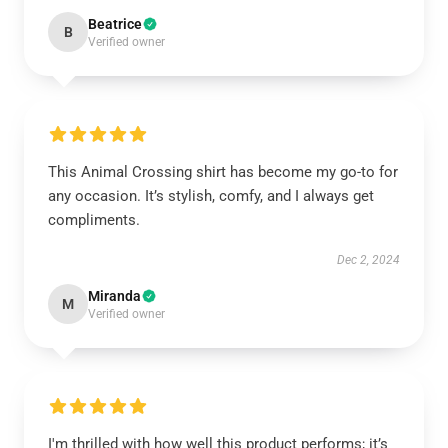
Beatrice
B
Verified owner
This Animal Crossing shirt has become my go-to for
any occasion. It’s stylish, comfy, and I always get
compliments.
Dec 2, 2024
Miranda
M
Verified owner
I'm thrilled with how well this product performs; it’s