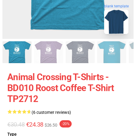
blank template
Animal Crossing T-Shirts -
BD010 Roost Coffee T-Shirt
TP2712
(6 customer reviews)
€30.48
€24.38
-20%
$26.50
Type