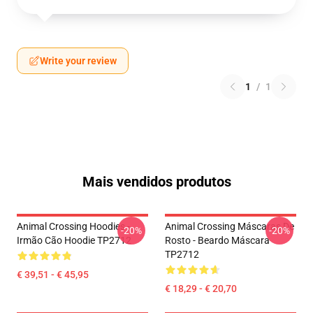
Write your review
1
/
1
Mais vendidos produtos
Animal Crossing Hoodies -
Animal Crossing Máscaras De
-20%
-20%
Irmão Cão Hoodie TP2712
Rosto - Beardo Máscara
TP2712
€ 39,51 - € 45,95
€ 18,29 - € 20,70