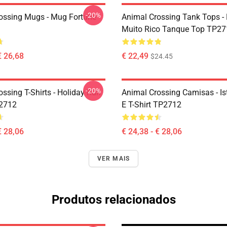
-20%
ossing Mugs - Mug Fortune
Animal Crossing Tank Tops -
Muito Rico Tanque Top TP27
€ 26,68
€ 22,49
$24.45
-20%
ssing T-Shirts - Holiday Run
Animal Crossing Camisas - Ist
P2712
E T-Shirt TP2712
€ 28,06
€ 24,38 - € 28,06
VER MAIS
Produtos relacionados