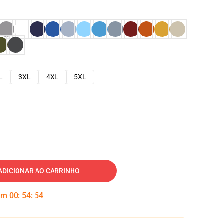
L
3XL
4XL
5XL
ADICIONAR AO CARRINHO
 em
00
:
54
:
53