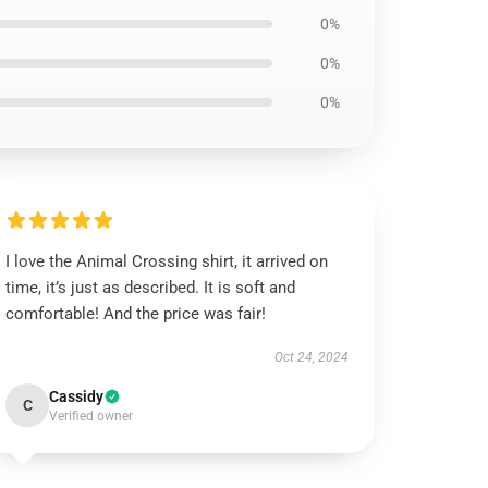
0%
0%
0%
I love the Animal Crossing shirt, it arrived on
time, it’s just as described. It is soft and
comfortable! And the price was fair!
Oct 24, 2024
Cassidy
C
Verified owner