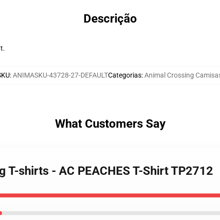
Descrição
t.
SKU
:
ANIMASKU-43728-27-DEFAULT
Categorias
:
Animal Crossing Camisa
What Customers Say
ng T-shirts - AC PEACHES T-Shirt TP2712