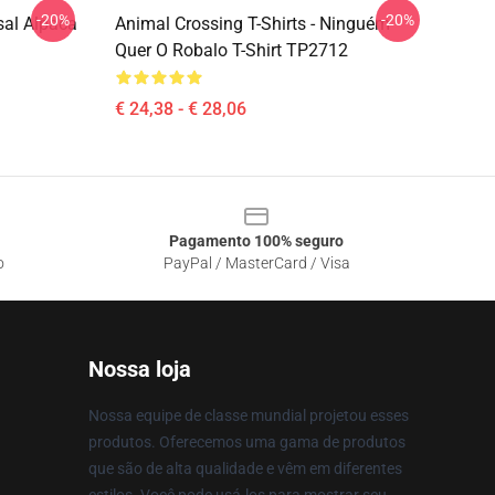
-20%
-20%
sal Alpaca
Animal Crossing T-Shirts - Ninguém
Quer O Robalo T-Shirt TP2712
€ 24,38 - € 28,06
Pagamento 100% seguro
o
PayPal / MasterCard / Visa
Nossa loja
Nossa equipe de classe mundial projetou esses
produtos. Oferecemos uma gama de produtos
que são de alta qualidade e vêm em diferentes