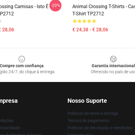
-20%
ssing Camisas - Isto É F I N
Animal Crossing T-Shirts - Ca
 TP2712
T-Shirt TP2712
€ 28,06
€ 24,38 - € 28,06
Compre com confiança
Garantia internacional
gido 24/7, do clique à entrega
Oferecido no país de us
mpresa
Nosso Suporte
Políticas de envio e entrega
ndições
Termos de pagamento
privacidade
Políticas de devolução e reembolso