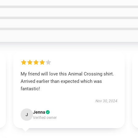
My friend will love this Animal Crossing shirt.
Arrived earlier than expected which was
fantastic!
Nov 30, 2024
Jenna
J
Verified owner