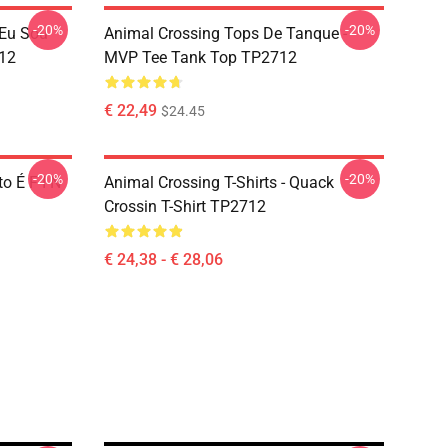
-20%
-20%
 Eu Sou
Animal Crossing Tops De Tanque -
12
MVP Tee Tank Top TP2712
€ 22,49
$24.45
-20%
-20%
o É F I N
Animal Crossing T-Shirts - Quack
Crossin T-Shirt TP2712
€ 24,38 - € 28,06