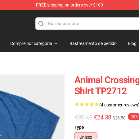
FREE
shipping on orders over $100
handise Store
Compre por categoria
Rastreamento de pedido
Blog
Animal Crossing
Shirt TP2712
(4 customer reviews
€30.48
€24.38
-20%
$26.50
Type
Unisex