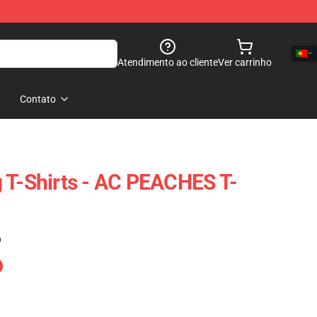
Atendimento ao cliente
Ver carrinho
Contato
 T-Shirts - AC PEACHES T-
)