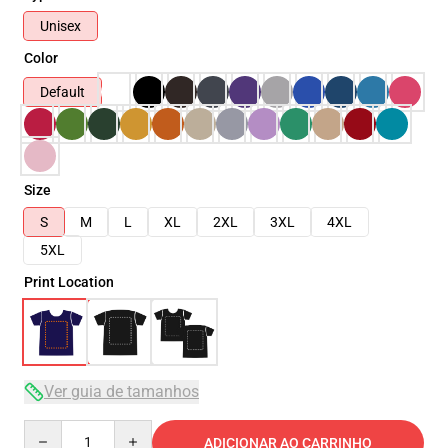
Unisex
Color
Default
Size
S
M
L
XL
2XL
3XL
4XL
5XL
Print Location
Ver guia de tamanhos
Quantity
ADICIONAR AO CARRINHO