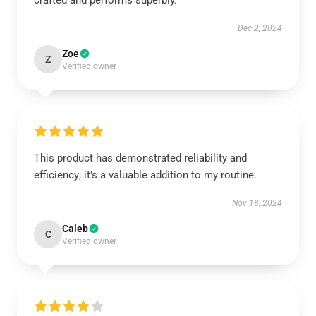
crafted and performs superbly.
Dec 2, 2024
Zoe
Z
Verified owner
This product has demonstrated reliability and
efficiency; it’s a valuable addition to my routine.
Nov 18, 2024
Caleb
C
Verified owner