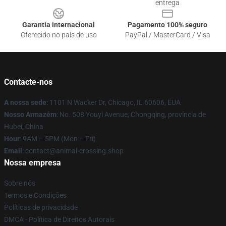
entrega
Garantia internacional
Pagamento 100% seguro
Oferecido no país de uso
PayPal / MasterCard / Visa
Contacte-nos
A nossa sede
: 1101 N Wacker Dr, Chicago, IL 60606, EUA
Nosso Armazém
: No. 508 Youyi Avenue, Chongqing, província de
Hubei, China
Hour
: 9AM – 5PM (Mon – Fri)
Email
: contact@animal-crossing.shop
Nossa empresa
Sobre nós
Termos e Condições
Políticas de privacidade
DMCA - Política de Direitos Autorais