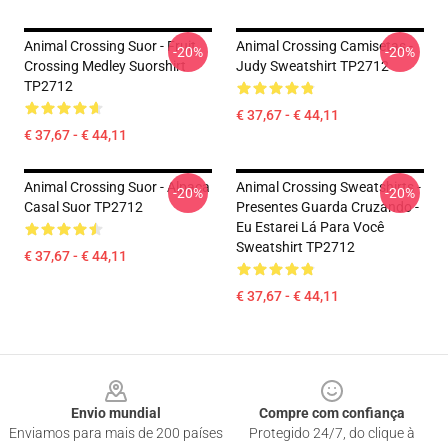
Animal Crossing Suor - Fruit
Animal Crossing Camisetas -
-20%
-20%
Crossing Medley Suorshirt
Judy Sweatshirt TP2712
TP2712
€ 37,67 - € 44,11
€ 37,67 - € 44,11
Animal Crossing Suor - Alpaca
Animal Crossing Sweatshirts -
-20%
-20%
Casal Suor TP2712
Presentes Guarda Cruzando -
Eu Estarei Lá Para Você
Sweatshirt TP2712
€ 37,67 - € 44,11
€ 37,67 - € 44,11
Footer
Envio mundial
Compre com confiança
Enviamos para mais de 200 países
Protegido 24/7, do clique à