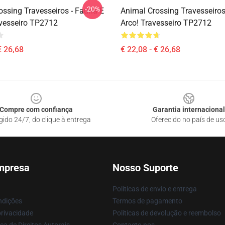
-20%
ossing Travesseiros - Fauna E
Animal Crossing Travesseiros
vesseiro TP2712
Arco! Travesseiro TP2712
€ 26,68
€ 22,08 - € 26,68
Compre com confiança
Garantia internacional
gido 24/7, do clique à entrega
Oferecido no país de us
mpresa
Nosso Suporte
Políticas de envio e entrega
ndições
Termos de pagamento
privacidade
Políticas de devolução e reembolso