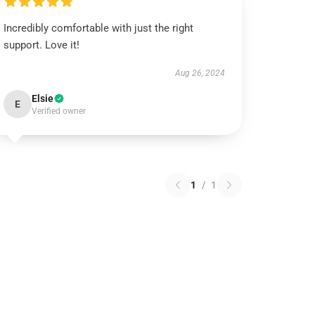
Incredibly comfortable with just the right
support. Love it!
Aug 26, 2024
Elsie
E
Verified owner
1
/
1