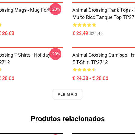
-20%
ossing Mugs - Mug Fortune
Animal Crossing Tank Tops -
Muito Rico Tanque Top TP27
€ 26,68
€ 22,49
$24.45
-20%
ssing T-Shirts - Holiday Run
Animal Crossing Camisas - Ist
P2712
E T-Shirt TP2712
€ 28,06
€ 24,38 - € 28,06
VER MAIS
Produtos relacionados