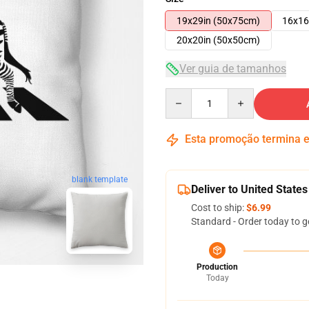
19x29in (50x75cm)
16x16
20x20in (50x50cm)
Ver guia de tamanhos
Quantity
Esta promoção termina
blank template
Deliver to United States
Cost to ship:
$6.99
Standard - Order today to g
Production
Today