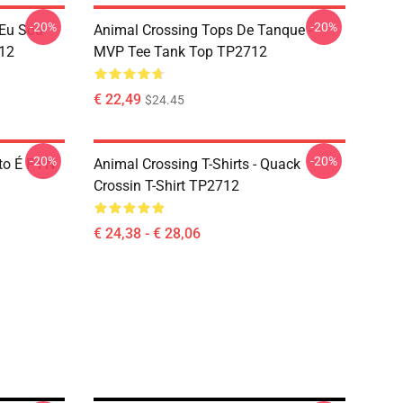
-20%
-20%
 Eu Sou
Animal Crossing Tops De Tanque -
12
MVP Tee Tank Top TP2712
€ 22,49
$24.45
-20%
-20%
o É F I N
Animal Crossing T-Shirts - Quack
Crossin T-Shirt TP2712
€ 24,38 - € 28,06