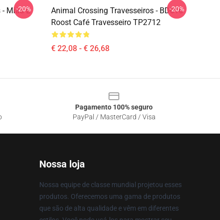
-20%
-20%
 - Miau E
Animal Crossing Travesseiros - BD010
Roost Café Travesseiro TP2712
€ 22,08 - € 26,68
Pagamento 100% seguro
o
PayPal / MasterCard / Visa
Nossa loja
Nossa equipe de classe mundial projetou esses
produtos. Oferecemos uma gama de produtos
que são de alta qualidade e vêm em diferentes