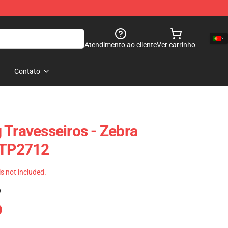
Atendimento ao cliente
Ver carrinho
Contato
 Travesseiros - Zebra
 TP2712
 is not included.
)