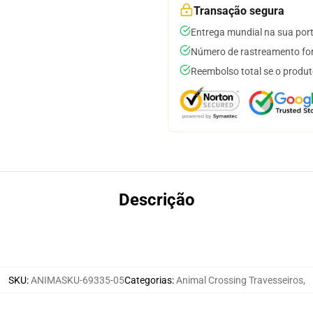
Transação segura
Entrega mundial na sua por
Número de rastreamento for
Reembolso total se o produt
Descrição
SKU
:
ANIMASKU-69335-05
Categorias
:
Animal Crossing Travesseiros
,