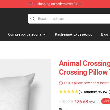
FREE
shipping on orders over $100
handise Store
Compre por categoria
Rastreamento de pedido
Blog
Animal Crossing
Crossing Pillow
This is pillow cover only, insert
(3 customer reviews
€33.35
€26.68
-20%
$29.00
Size