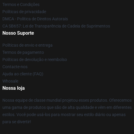
Termos e Condições
Políticas de privacidade
DMCA - Política de Direitos Autorais
CA SB657: Lei de Transparência de Cadeia de Suprimentos
Nosso Suporte
Políticas de envio e entrega
Termos de pagamento
Políticas de devolução e reembolso
Contacte-nos
Ajuda ao cliente (FAQ)
Whosale
Nossa loja
Nossa equipe de classe mundial projetou esses produtos. Oferecemos
uma gama de produtos que são de alta qualidade e vêm em diferentes
estilos. Você pode usá-los para mostrar seu estilo diário ou apenas
para se divertir!