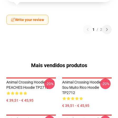
Write your review
1
/
2
Mais vendidos produtos
Animal Crossing Hoodies - AC
Animal Crossing Hoodies. Eu
-20%
-20%
PEACHES Hoodie TP2712
Sou Muito Rico Hoodie
TP2712
€ 39,51 - € 45,95
€ 39,51 - € 45,95