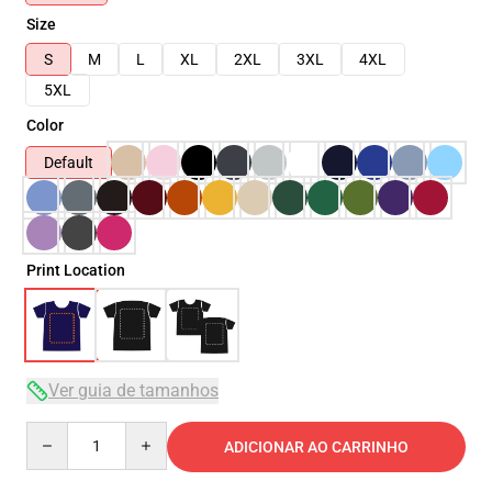
Size
S
M
L
XL
2XL
3XL
4XL
5XL
Color
Default
Print Location
Ver guia de tamanhos
Quantity
ADICIONAR AO CARRINHO