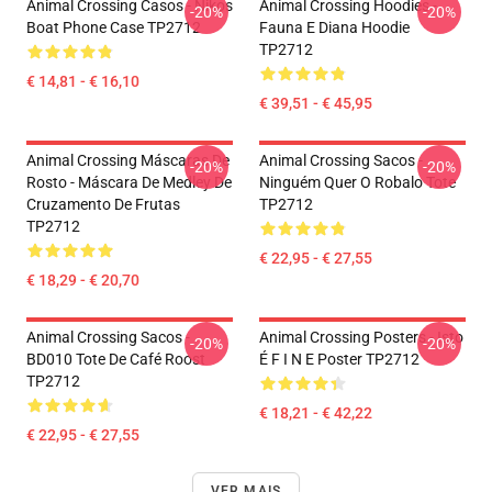
Animal Crossing Casos - Nikos
Animal Crossing Hoodies -
-20%
-20%
Boat Phone Case TP2712
Fauna E Diana Hoodie
TP2712
€ 14,81 - € 16,10
€ 39,51 - € 45,95
Animal Crossing Máscaras De
Animal Crossing Sacos -
-20%
-20%
Rosto - Máscara De Medley De
Ninguém Quer O Robalo Tote
Cruzamento De Frutas
TP2712
TP2712
€ 22,95 - € 27,55
€ 18,29 - € 20,70
Animal Crossing Sacos -
Animal Crossing Posters - Isto
-20%
-20%
BD010 Tote De Café Roost
É F I N E Poster TP2712
TP2712
€ 18,21 - € 42,22
€ 22,95 - € 27,55
VER MAIS