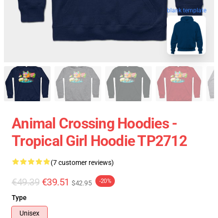
blank template
Animal Crossing Hoodies -
Tropical Girl Hoodie TP2712
(7 customer reviews)
€49.39
€39.51
-20%
$42.95
Type
Unisex