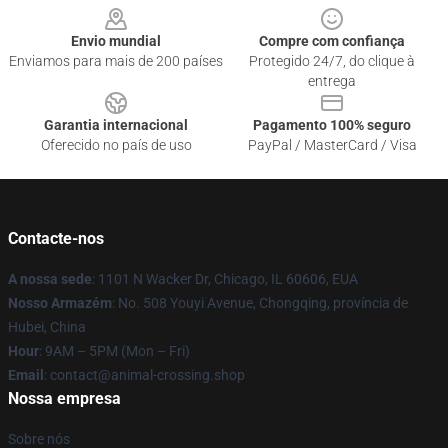
Envio mundial
Compre com confiança
Enviamos para mais de 200 países
Protegido 24/7, do clique à
entrega
Garantia internacional
Pagamento 100% seguro
Oferecido no país de uso
PayPal / MasterCard / Visa
Contacte-nos
A nossa sede
: 1101 N Wacker Dr, Chicago, IL 60606, EUA
Nosso Armazém
: No. 508 Youyi Avenue, Chongqing, província de
Hubei, China
Hour
: 9AM – 5PM (Mon – Fri)
Email
: contact@animal-crossing.shop
Nossa empresa
Sobre nós