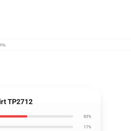
rts
,
irt TP2712
83%
17%