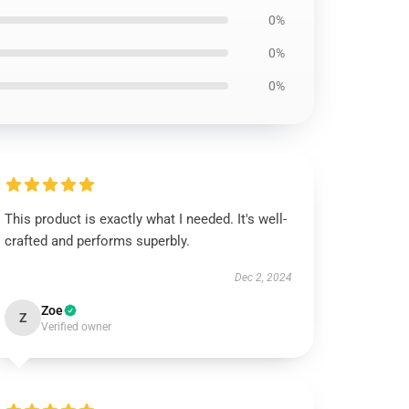
0%
0%
0%
This product is exactly what I needed. It's well-
crafted and performs superbly.
Dec 2, 2024
Zoe
Z
Verified owner