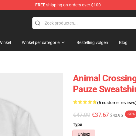
FREE
shipping on orders over $100
handise Store
Winkel
Winkel per categorie
Bestelling volgen
Blog
Animal Crossing
Pauze Sweatshi
(6 customer reviews
€47.09
€37.67
-20%
$40.95
Type
Unisex