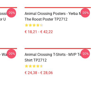
-20%
-20%
rossing
Animal Crossing Posters - Yerba Mate
or U
The Roost Poster TP2712
€ 18,21 - € 42,22
-20%
-20%
- Wardell
Animal Crossing T-Shirts - MVP Tee T-
Shirt TP2712
€ 24,38 - € 28,06