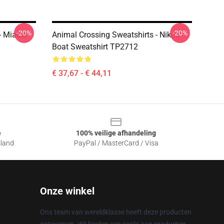
-20%
-20%
 - Miauw
Animal Crossing Sweatshirts - Nikos
Boat Sweatshirt TP2712
€ 37,67 - € 44,11
e
100% veilige afhandeling
sland
PayPal / MasterCard / Visa
Onze winkel
Ons team van wereldklasse heeft deze producten