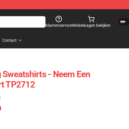
Klantenservice
Winkelwagen bekijken
Contact
 Sweatshirts - Neem Een
rt TP2712
)