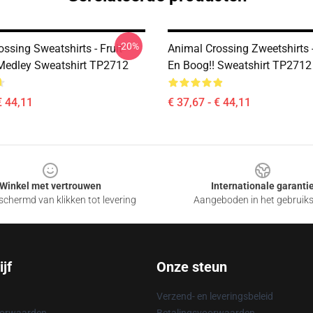
-20%
ssing Sweatshirts - Fruit
Animal Crossing Zweetshirts
Medley Sweatshirt TP2712
En Boog!! Sweatshirt TP2712
€ 44,11
€ 37,67 - € 44,11
Winkel met vertrouwen
Internationale garanti
chermd van klikken tot levering
Aangeboden in het gebruik
jf
Onze steun
Verzend- en leveringsbeleid