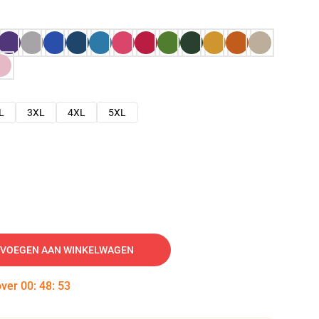
L
3XL
4XL
5XL
VOEGEN AAN WINKELWAGEN
over
00
:
48
:
52