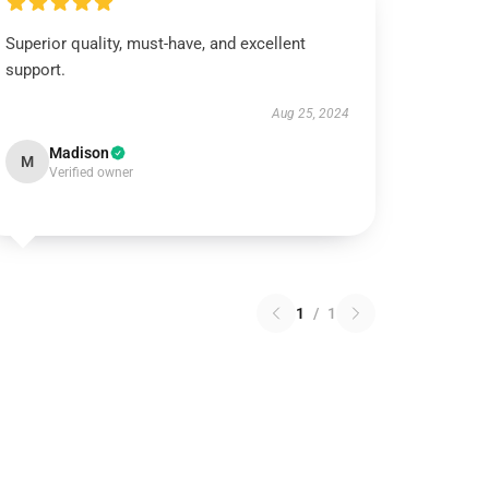
Superior quality, must-have, and excellent
support.
Aug 25, 2024
Madison
M
Verified owner
1
/
1