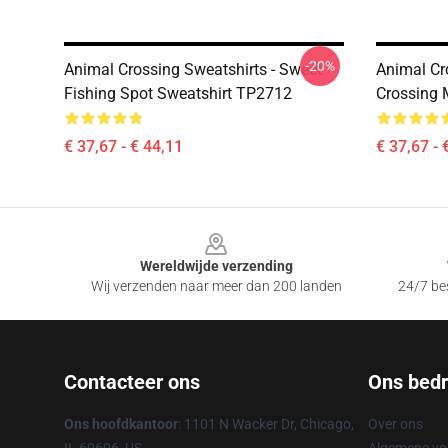
-20%
Animal Crossing Sweatshirts - Sweet
Animal Cro
Fishing Spot Sweatshirt TP2712
Crossing 
€ 37,67 - € 44,11
€ 37,67 - 
Footer
Wereldwijde verzending
Wij verzenden naar meer dan 200 landen
24/7 bes
Contacteer ons
Ons bedri
Ons hoofdkantoor
: 1101 N Wacker Dr, Chicago,
Over ons