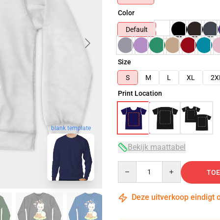
Color
Default
Size
S
M
L
XL
2X
Print Location
blank template
Bekijk maattabel
Quantity
TOE
Deze uitverkoop eindigt 