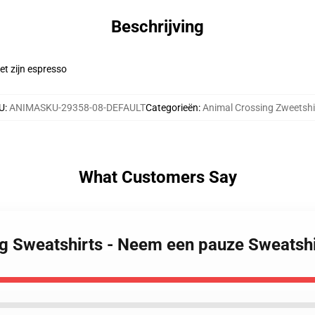
Beschrijving
t zijn espresso
U
:
ANIMASKU-29358-08-DEFAULT
Categorieën
:
Animal Crossing Zweetshi
What Customers Say
ng Sweatshirts - Neem een pauze Sweatsh