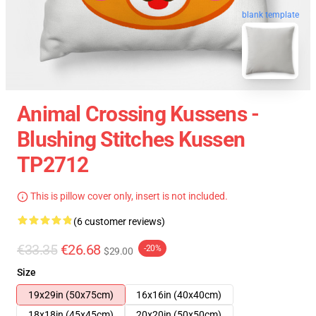
blank template
Animal Crossing Kussens -
Blushing Stitches Kussen
TP2712
This is pillow cover only, insert is not included.
(6 customer reviews)
€33.35
€26.68
-20%
$29.00
Size
19x29in (50x75cm)
16x16in (40x40cm)
18x18in (45x45cm)
20x20in (50x50cm)