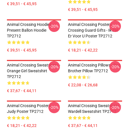
€ 39,51 - € 45,95
€ 39,51 - € 45,95
Animal Crossing Hoodies -
Animal Crossing Posters -
-20%
-20%
Present Ballon Hoodie
Crossing Guard Gifts - Ik Zal
TP2712
Er Voor U Poster TP2712
€ 39,51 - € 45,95
€ 18,21 - € 42,22
Animal Crossing Sweatshirts -
Animal Crossing Pillows - Dog
-20%
-20%
Orange Girl Sweatshirt
Brother Pillow TP2712
TP2712
€ 22,08 - € 26,68
€ 37,67 - € 44,11
Animal Crossing Posters -
Animal Crossing Sweatshirts -
-20%
-20%
Judy Poster TP2712
Wardell Sweatshirt TP2712
€ 18,21 - € 42,22
€ 37,67 - € 44,11