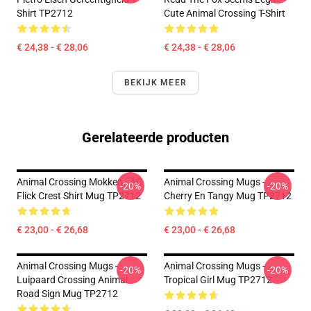
Shirt TP2712
Cute Animal Crossing T-Shirt
€ 24,38 - € 28,06
€ 24,38 - € 28,06
BEKIJK MEER
Gerelateerde producten
Animal Crossing Mokken - AC
Animal Crossing Mugs -
-20%
-20%
Flick Crest Shirt Mug TP2712
Cherry En Tangy Mug TP2712
€ 23,00 - € 26,68
€ 23,00 - € 26,68
Animal Crossing Mugs -
Animal Crossing Mugs -
-20%
-20%
Luipaard Crossing Animal
Tropical Girl Mug TP2712
Road Sign Mug TP2712