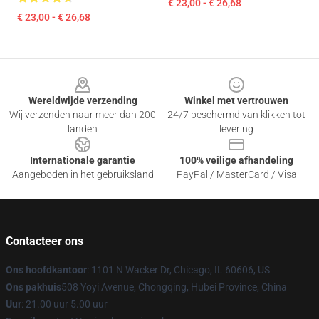
€ 23,00 - € 26,68
€ 23,00 - € 26,68
Footer
Wereldwijde verzending
Winkel met vertrouwen
Wij verzenden naar meer dan 200
24/7 beschermd van klikken tot
landen
levering
Internationale garantie
100% veilige afhandeling
Aangeboden in het gebruiksland
PayPal / MasterCard / Visa
Contacteer ons
Ons hoofdkantoor
: 1101 N Wacker Dr, Chicago, IL 60606, US
Ons pakhuis
508 Yoyi Avenue, Chongqing, Hubei Province, China
Uur
: 21.00 uur 5.00 uur