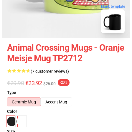
blank template
Animal Crossing Mugs - Oranje
Meisje Mug TP2712
(7 customer reviews)
€29.90
€23.92
-20%
$26.00
Type
Ceramic Mug
Accent Mug
Color
Size