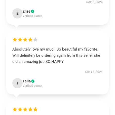
Nov 2, 2024
Elise
E
Verified owner
Absolutely love my mug!! So beautiful my favorite.
Will definitely be ordering again from this seller she
did an amazing job SO HAPPY
Oct 11, 2024
Talia
T
Verified owner