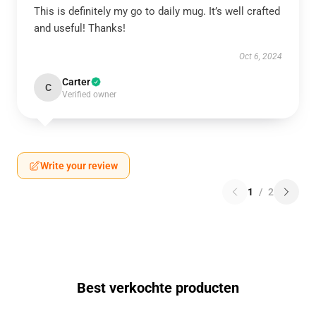
This is definitely my go to daily mug. It’s well crafted
and useful! Thanks!
Oct 6, 2024
Carter
C
Verified owner
Write your review
1
/
2
Best verkochte producten