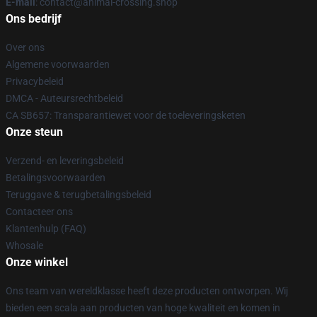
E-mail
: contact@animal-crossing.shop
Ons bedrijf
Over ons
Algemene voorwaarden
Privacybeleid
DMCA - Auteursrechtbeleid
CA SB657: Transparantiewet voor de toeleveringsketen
Onze steun
Verzend- en leveringsbeleid
Betalingsvoorwaarden
Teruggave & terugbetalingsbeleid
Contacteer ons
Klantenhulp (FAQ)
Whosale
Onze winkel
Ons team van wereldklasse heeft deze producten ontworpen. Wij
bieden een scala aan producten van hoge kwaliteit en komen in