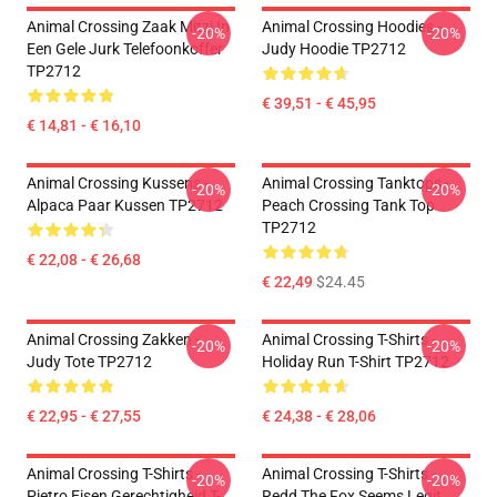
Animal Crossing Zaak Mitzi In
Animal Crossing Hoodies -
-20%
-20%
Een Gele Jurk Telefoonkoffer
Judy Hoodie TP2712
TP2712
€ 39,51 - € 45,95
€ 14,81 - € 16,10
Animal Crossing Kussens -
Animal Crossing Tanktops -
-20%
-20%
Alpaca Paar Kussen TP2712
Peach Crossing Tank Top
TP2712
€ 22,08 - € 26,68
€ 22,49
$24.45
Animal Crossing Zakken -
Animal Crossing T-Shirts -
-20%
-20%
Judy Tote TP2712
Holiday Run T-Shirt TP2712
€ 22,95 - € 27,55
€ 24,38 - € 28,06
Animal Crossing T-Shirts -
Animal Crossing T-Shirts -
-20%
-20%
Pietro Eisen Gerechtigheid T-
Redd The Fox Seems Legit