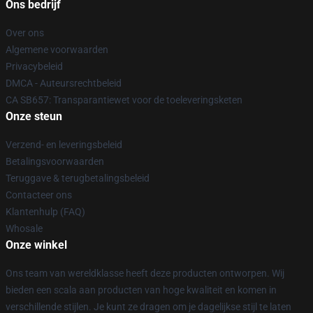
Ons bedrijf
Over ons
Algemene voorwaarden
Privacybeleid
DMCA - Auteursrechtbeleid
CA SB657: Transparantiewet voor de toeleveringsketen
Onze steun
Verzend- en leveringsbeleid
Betalingsvoorwaarden
Teruggave & terugbetalingsbeleid
Contacteer ons
Klantenhulp (FAQ)
Whosale
Onze winkel
Ons team van wereldklasse heeft deze producten ontworpen. Wij
bieden een scala aan producten van hoge kwaliteit en komen in
verschillende stijlen. Je kunt ze dragen om je dagelijkse stijl te laten