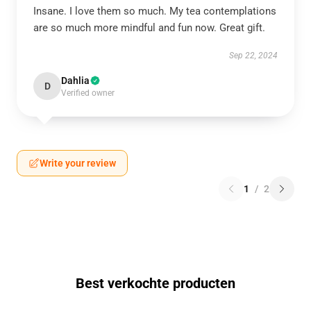
Insane. I love them so much. My tea contemplations
are so much more mindful and fun now. Great gift.
Sep 22, 2024
Dahlia
D
Verified owner
Write your review
1
/
2
Best verkochte producten