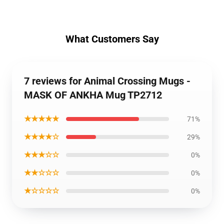
What Customers Say
7 reviews for Animal Crossing Mugs -
MASK OF ANKHA Mug TP2712
★★★★★
71%
★★★★☆
29%
★★★☆☆
0%
★★☆☆☆
0%
★☆☆☆☆
0%