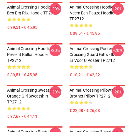
Animal Crossing Hoodies. Ik
Animal Crossing Hoodies -
-20%
-20%
Ben Erg Rijk Hoodie TP2712
Neem Een Pauze Hoodie
TP2712
€ 39,51 - € 45,95
€ 39,51 - € 45,95
Animal Crossing Hoodies -
Animal Crossing Posters -
-20%
-20%
Present Ballon Hoodie
Crossing Guard Gifts - Ik Zal
TP2712
Er Voor U Poster TP2712
€ 39,51 - € 45,95
€ 18,21 - € 42,22
Animal Crossing Sweatshirts -
Animal Crossing Pillows - Dog
-20%
-20%
Orange Girl Sweatshirt
Brother Pillow TP2712
TP2712
€ 22,08 - € 26,68
€ 37,67 - € 44,11
Animal Crossing Posters -
Animal Crossing Sweatshirts -