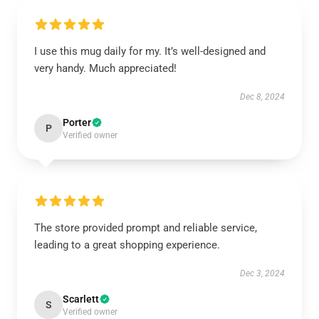
I use this mug daily for my. It’s well-designed and
very handy. Much appreciated!
Dec 8, 2024
Porter
P
Verified owner
The store provided prompt and reliable service,
leading to a great shopping experience.
Dec 3, 2024
Scarlett
S
Verified owner