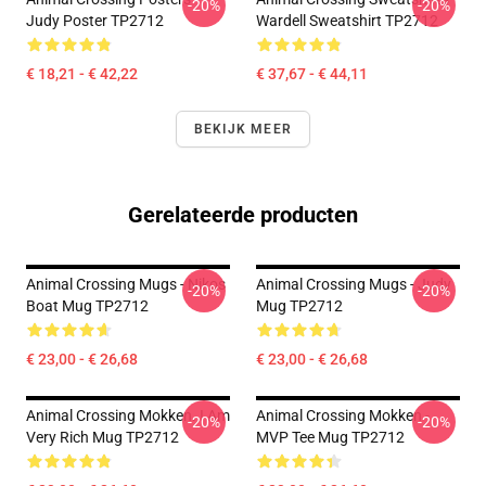
-20%
-20%
Judy Poster TP2712
Wardell Sweatshirt TP2712
€ 18,21 - € 42,22
€ 37,67 - € 44,11
BEKIJK MEER
Gerelateerde producten
Animal Crossing Mugs - Nikos
Animal Crossing Mugs - Judy
-20%
-20%
Boat Mug TP2712
Mug TP2712
€ 23,00 - € 26,68
€ 23,00 - € 26,68
Animal Crossing Mokken. I Am
Animal Crossing Mokken -
-20%
-20%
Very Rich Mug TP2712
MVP Tee Mug TP2712