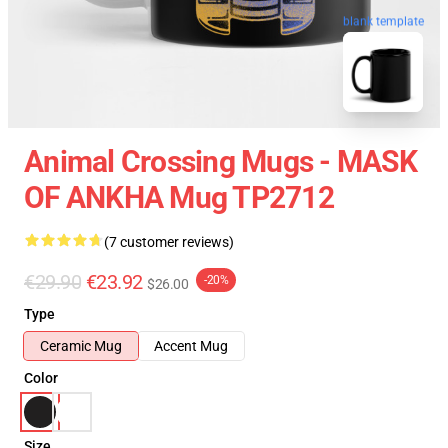
blank template
Animal Crossing Mugs - MASK
OF ANKHA Mug TP2712
(7 customer reviews)
€29.90
€23.92
-20%
$26.00
Type
Ceramic Mug
Accent Mug
Color
Size