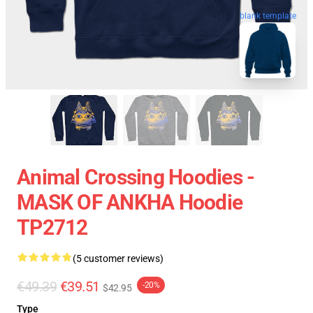
blank template
Animal Crossing Hoodies -
MASK OF ANKHA Hoodie
TP2712
(5 customer reviews)
€49.39
€39.51
-20%
$42.95
Type