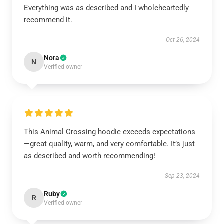
Everything was as described and I wholeheartedly
recommend it.
Oct 26, 2024
Nora
N
Verified owner
This Animal Crossing hoodie exceeds expectations
—great quality, warm, and very comfortable. It’s just
as described and worth recommending!
Sep 23, 2024
Ruby
R
Verified owner