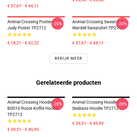
€ 37,67 - € 44,11
Animal Crossing Posters -
Animal Crossing Sweatshirts -
-20%
-20%
Judy Poster TP2712
Wardell Sweatshirt TP2712
€ 18,21 - € 42,22
€ 37,67 - € 44,11
BEKIJK MEER
Gerelateerde producten
Animal Crossing Hoodies -
Animal Crossing Hoodies -
-20%
-20%
BD010 Roost Koffie Hoodie
Seabass Hoodie TP2712
TP2712
€ 39,51 - € 45,95
€ 39,51 - € 45,95