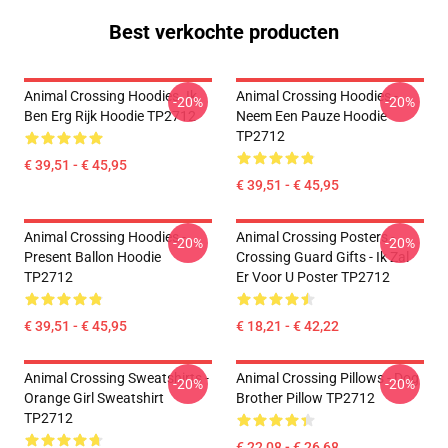
Best verkochte producten
Animal Crossing Hoodies. Ik
Animal Crossing Hoodies -
-20%
-20%
Ben Erg Rijk Hoodie TP2712
Neem Een Pauze Hoodie
TP2712
€ 39,51 - € 45,95
€ 39,51 - € 45,95
Animal Crossing Hoodies -
Animal Crossing Posters -
-20%
-20%
Present Ballon Hoodie
Crossing Guard Gifts - Ik Zal
TP2712
Er Voor U Poster TP2712
€ 39,51 - € 45,95
€ 18,21 - € 42,22
Animal Crossing Sweatshirts -
Animal Crossing Pillows - Dog
-20%
-20%
Orange Girl Sweatshirt
Brother Pillow TP2712
TP2712
€ 22,08 - € 26,68