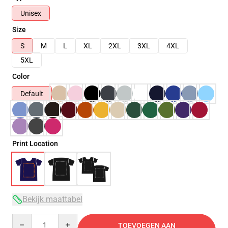
Unisex
Size
S
M
L
XL
2XL
3XL
4XL
5XL
Color
Default
Print Location
Bekijk maattabel
Quantity
TOEVOEGEN AAN