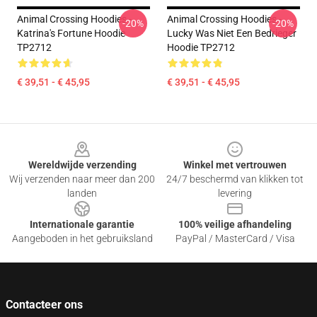
Animal Crossing Hoodies -
Animal Crossing Hoodies -
-20%
-20%
Katrina's Fortune Hoodie
Lucky Was Niet Een Bedrieger
TP2712
Hoodie TP2712
€ 39,51 - € 45,95
€ 39,51 - € 45,95
Footer
Wereldwijde verzending
Winkel met vertrouwen
Wij verzenden naar meer dan 200
24/7 beschermd van klikken tot
landen
levering
Internationale garantie
100% veilige afhandeling
Aangeboden in het gebruiksland
PayPal / MasterCard / Visa
Contacteer ons