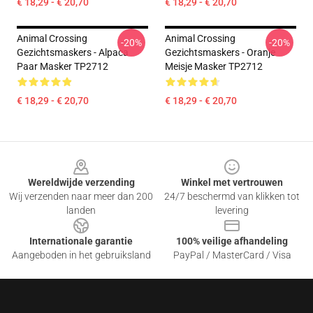
€ 18,29 - € 20,70
€ 18,29 - € 20,70
Animal Crossing
Animal Crossing
-20%
-20%
Gezichtsmaskers - Alpaca
Gezichtsmaskers - Oranje
Paar Masker TP2712
Meisje Masker TP2712
€ 18,29 - € 20,70
€ 18,29 - € 20,70
Footer
Wereldwijde verzending
Winkel met vertrouwen
Wij verzenden naar meer dan 200
24/7 beschermd van klikken tot
landen
levering
Internationale garantie
100% veilige afhandeling
Aangeboden in het gebruiksland
PayPal / MasterCard / Visa