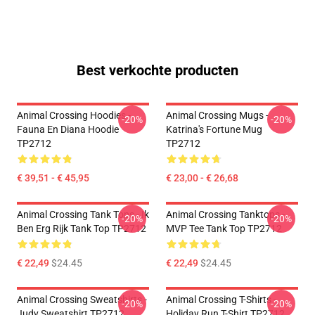
Best verkochte producten
Animal Crossing Hoodies -
Animal Crossing Mugs -
-20%
-20%
Fauna En Diana Hoodie
Katrina's Fortune Mug
TP2712
TP2712
€ 39,51 - € 45,95
€ 23,00 - € 26,68
Animal Crossing Tank Tops - Ik
Animal Crossing Tanktops -
-20%
-20%
Ben Erg Rijk Tank Top TP2712
MVP Tee Tank Top TP2712
€ 22,49
$24.45
€ 22,49
$24.45
Animal Crossing Sweatshirts -
Animal Crossing T-Shirts -
-20%
-20%
Judy Sweatshirt TP2712
Holiday Run T-Shirt TP2712