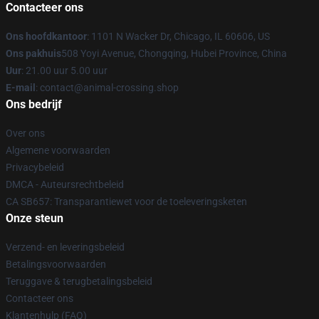
Contacteer ons
Ons hoofdkantoor
: 1101 N Wacker Dr, Chicago, IL 60606, US
Ons pakhuis
508 Yoyi Avenue, Chongqing, Hubei Province, China
Uur
: 21.00 uur 5.00 uur
E-mail
: contact@animal-crossing.shop
Ons bedrijf
Over ons
Algemene voorwaarden
Privacybeleid
DMCA - Auteursrechtbeleid
CA SB657: Transparantiewet voor de toeleveringsketen
Onze steun
Verzend- en leveringsbeleid
Betalingsvoorwaarden
Teruggave & terugbetalingsbeleid
Contacteer ons
Klantenhulp (FAQ)