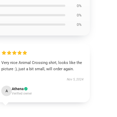
0%
0%
0%
Very nice Animal Crossing shirt, looks like the
picture :), just a bit small, will order again.
Nov 5, 2024
Athena
A
Verified owner