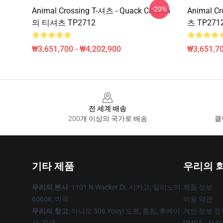
-20%
Animal Crossing T-셔츠 - Quack Crossin
Animal 
의 티셔츠 TP2712
츠 TP271
₩3,651,700 - ₩4,202,900
₩3,651,70
Footer
전 세계 배송
200개 이상의 국가로 배송
클
기타 제품
우리의 
우리의 본사
: 1101 N Wacker Dr, 시카고, 일리노이
제품 정보
60606, 미국
이용 약관
우리의 창고
: 아니오 508 Youyi 도로, 충칭, 후베이
개인 정보 정