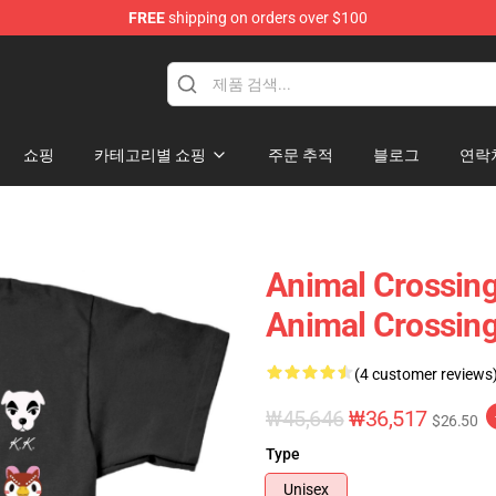
FREE
shipping on orders over $100
handise Store
쇼핑
카테고리별 쇼핑
주문 추적
블로그
연락
Animal Cross
Animal Crossi
(4 customer reviews
₩45,646
₩36,517
$26.50
Type
Unisex