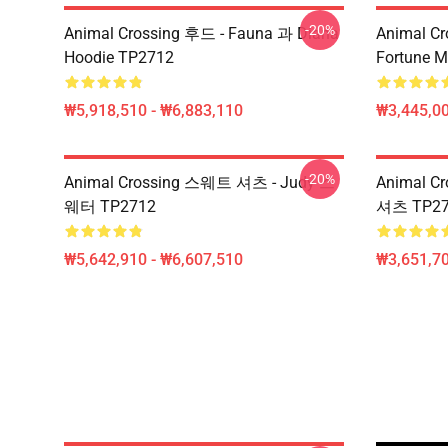
-20%
Animal Crossing 후드 - Fauna 과 Diana
Animal Cr
Hoodie TP2712
Fortune 
₩5,918,510 - ₩6,883,110
₩3,445,00
-20%
Animal Crossing 스웨트 셔츠 - Judy 스
Animal C
웨터 TP2712
셔츠 TP27
₩5,642,910 - ₩6,607,510
₩3,651,70