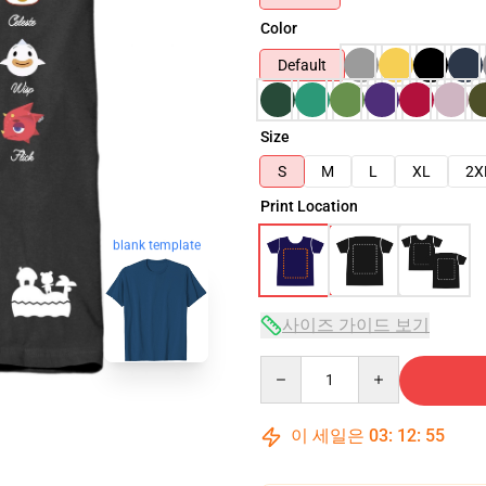
Color
Default
Size
S
M
L
XL
2X
Print Location
blank template
사이즈 가이드 보기
Quantity
이 세일은
03
:
12
:
54