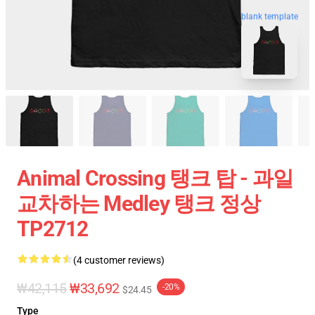
blank template
Animal Crossing 탱크 탑 - 과일
교차하는 Medley 탱크 정상
TP2712
(4 customer reviews)
₩42,115
₩33,692
-20%
$24.45
Type