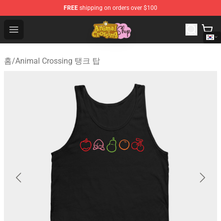
FREE
shipping on orders over $100
Animal Crossing Shop - Official Animal Crossing Mercha
Open menu
홈
/
Animal Crossing 탱크 탑