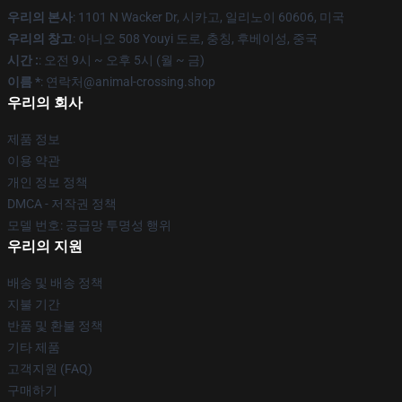
우리의 본사
: 1101 N Wacker Dr, 시카고, 일리노이 60606, 미국
우리의 창고
: 아니오 508 Youyi 도로, 충칭, 후베이성, 중국
시간 :
: 오전 9시 ~ 오후 5시 (월 ~ 금)
이름 *
: 연락처@animal-crossing.shop
우리의 회사
제품 정보
이용 약관
개인 정보 정책
DMCA - 저작권 정책
모델 번호: 공급망 투명성 행위
우리의 지원
배송 및 배송 정책
지불 기간
반품 및 환불 정책
기타 제품
고객지원 (FAQ)
구매하기