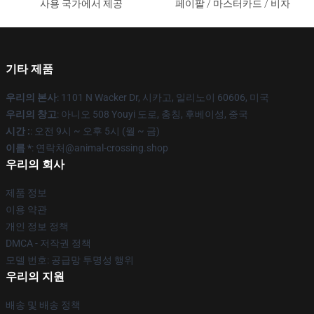
사용 국가에서 제공
페이팔 / 마스터카드 / 비자
기타 제품
우리의 본사
: 1101 N Wacker Dr, 시카고, 일리노이 60606, 미국
우리의 창고
: 아니오 508 Youyi 도로, 충칭, 후베이성, 중국
시간 :
: 오전 9시 ~ 오후 5시 (월 ~ 금)
이름 *
: 연락처@animal-crossing.shop
우리의 회사
제품 정보
이용 약관
개인 정보 정책
DMCA - 저작권 정책
모델 번호: 공급망 투명성 행위
우리의 지원
배송 및 배송 정책