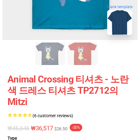
blank template
Animal Crossing 티셔츠 - 노란
색 드레스 티셔츠 TP2712의
Mitzi
(6 customer reviews)
₩45,646
₩36,517
-20%
$26.50
Type