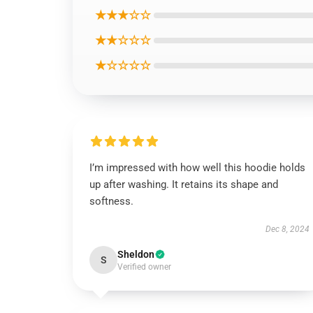
★★★☆☆
★★☆☆☆
★☆☆☆☆
I’m impressed with how well this hoodie holds
up after washing. It retains its shape and
softness.
Dec 8, 2024
Sheldon
S
Verified owner