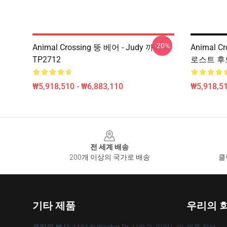
-20%
Animal Crossing 뚱 베어 - Judy 까마귀
Animal Cr
TP2712
로스트 후드
₩5,918,510 - ₩6,883,110
₩5,918,51
Footer
전 세계 배송
200개 이상의 국가로 배송
클
기타 제품
우리의 