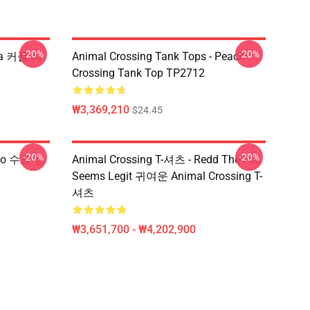
-20%
-20%
aca 커플 베
Animal Crossing Tank Tops - Peach
Crossing Tank Top TP2712
₩3,369,210
$24.45
-20%
-20%
etro 수요 정
Animal Crossing T-셔츠 - Redd The Fox
Seems Legit 귀여운 Animal Crossing T-
셔츠
₩3,651,700 - ₩4,202,900