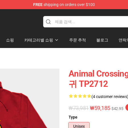
FREE
shipping on orders over $100
handise Store
쇼핑
카테고리별 쇼핑
주문 추적
블로그
연락
Animal Cross
귀 TP2712
(4 customer reviews
₩73,981
₩59,185
$42.95
Type
Unisex