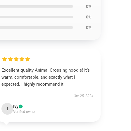
0%
0%
0%
Excellent quality Animal Crossing hoodie! It’s
warm, comfortable, and exactly what I
expected. I highly recommend it!
Oct 25, 2024
Ivy
I
Verified owner