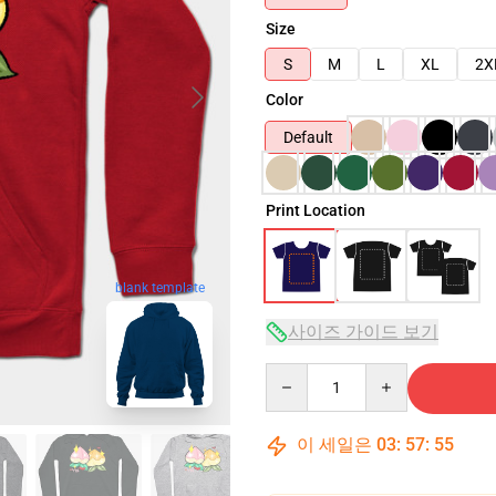
Size
S
M
L
XL
2X
Color
Default
Print Location
blank template
사이즈 가이드 보기
Quantity
이 세일은
03
:
57
:
54