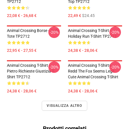
TP2712
Top TP2712
22,08 € - 26,68 €
22,49 €
$24.45
Animal Crossing Borse - Judy
Animal Crossing T-Shirt -
-20%
-20%
Tote TP2712
Holiday Run T-Shirt TP2712
22,95 € - 27,55 €
24,38 € - 28,06 €
Animal Crossing T-Shirt -
Animal Crossing T-Shirts -
-20%
-20%
Pietro Richieste Giustizia T-
Redd The Fox Seems Legit
Shirt TP2712
Cute Animal Crossing T-Shirt
24,38 € - 28,06 €
24,38 € - 28,06 €
VISUALIZZA ALTRO
Prodotti correlati