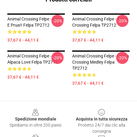
Animal Crossing Felpe - Meow
Animal Crossing Felpe - Zebra
-20%
-20%
E Prua!! Felpa TP2712
Crossing Felpa TP2712
37,67 € - 44,11 €
37,67 € - 44,11 €
Animal Crossing Felpe -
Animal Crossing Felpe - Frutta
-20%
-20%
Alpaca Love Felpa TP2712
Crossing Medley Felpa
TP2712
37,67 € - 44,11 €
37,67 € - 44,11 €
Footer
Spedizione mondiale
Acquista in tutta sicurezza
Spediamo in oltre 200 paesi
Protetto 24/7 dai clic alla
consegna