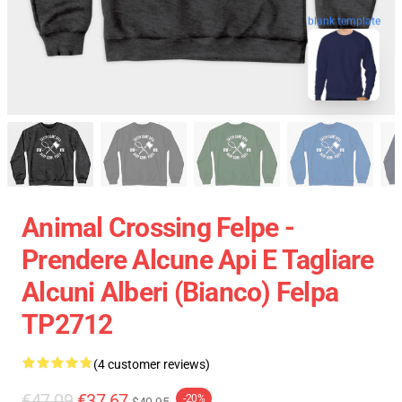
blank template
Animal Crossing Felpe -
Prendere Alcune Api E Tagliare
Alcuni Alberi (bianco) Felpa
TP2712
(4 customer reviews)
€47.09
€37.67
-20%