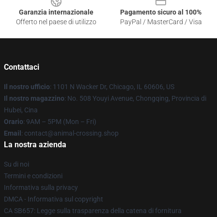
Garanzia internazionale
Pagamento sicuro al 100%
Offerto nel paese di utilizzo
PayPal / MasterCard / Visa
Contattaci
Il nostro ufficio
: 1101 N Wacker Dr, Chicago, IL 60606, US
Il nostro magazzino
: No. 508 Youyi Avenue, Chongqing, Provincia di
Hubei, Cina
Orario
: 9AM – 5PM (Mon – Fri)
Email
: contact@animal-crossing.shop
La nostra azienda
Su di noi
Termini e condizioni
Informativa sulla privacy
DMCA - Informativa sul copyright
CA SB657: Legge sulla trasparenza della catena di fornitura