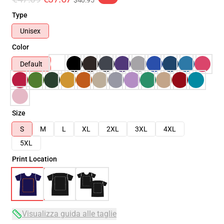
$40.95
Type
Unisex
Color
Default
Size
S
M
L
XL
2XL
3XL
4XL
5XL
Print Location
Visualizza guida alle taglie