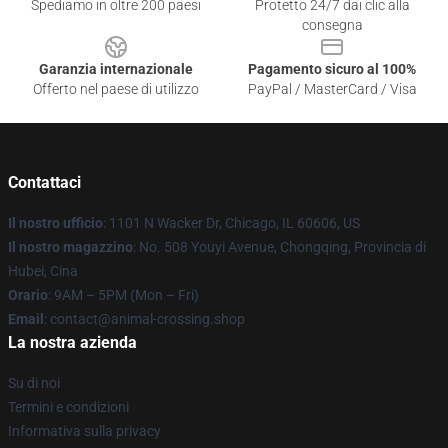
Spediamo in oltre 200 paesi
Protetto 24/7 dai clic alla
consegna
Garanzia internazionale
Pagamento sicuro al 100%
Offerto nel paese di utilizzo
PayPal / MasterCard / Visa
Contattaci
Il nostro ufficio
: 1101 N Wacker Dr, Chicago, IL 60606, US
Il nostro magazzino
: No. 508 Youyi Avenue, Chongqing, Provincia di
Hubei, Cina
Orario
: 9AM – 5PM (Mon – Fri)
Email
: contact@animal-crossing.shop
La nostra azienda
Su di noi
Termini e condizioni
Informativa sulla privacy