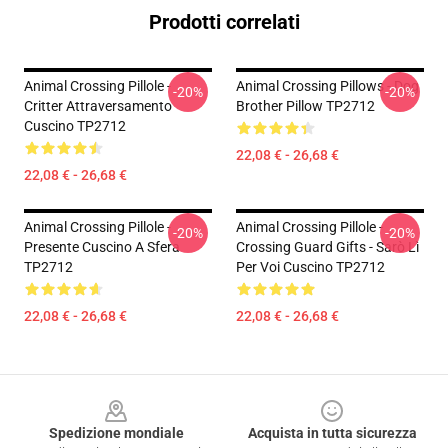
Prodotti correlati
Animal Crossing Pillole -
Animal Crossing Pillows - Dog
-20%
-20%
Critter Attraversamento
Brother Pillow TP2712
Cuscino TP2712
22,08 € - 26,68 €
22,08 € - 26,68 €
Animal Crossing Pillole -
Animal Crossing Pillole -
-20%
-20%
Presente Cuscino A Sfera
Crossing Guard Gifts - Sarò Lì
TP2712
Per Voi Cuscino TP2712
22,08 € - 26,68 €
22,08 € - 26,68 €
Footer
Spedizione mondiale
Acquista in tutta sicurezza