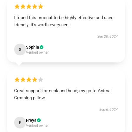
I found this product to be highly effective and user-
friendly; it’s worth every cent.
Sep 30, 2024
Sophia
S
Verified owner
Great support for neck and head; my go-to Animal
Crossing pillow.
Sep 6, 2024
Freya
F
Verified owner