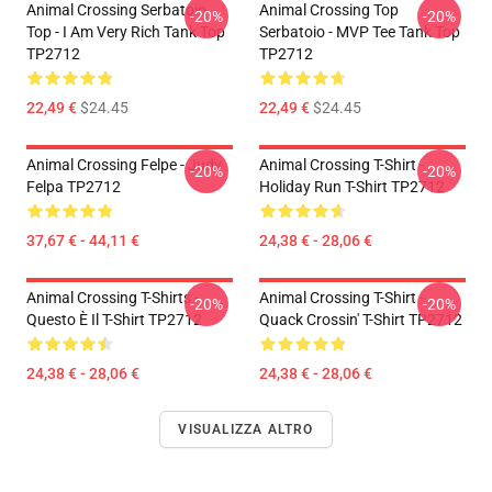
Animal Crossing Serbatoio
Animal Crossing Top
-20%
-20%
Top - I Am Very Rich Tank Top
Serbatoio - MVP Tee Tank Top
TP2712
TP2712
22,49 €
$24.45
22,49 €
$24.45
Animal Crossing Felpe - Judy
Animal Crossing T-Shirt -
-20%
-20%
Felpa TP2712
Holiday Run T-Shirt TP2712
37,67 € - 44,11 €
24,38 € - 28,06 €
Animal Crossing T-Shirts -
Animal Crossing T-Shirt -
-20%
-20%
Questo È Il T-Shirt TP2712
Quack Crossin' T-Shirt TP2712
24,38 € - 28,06 €
24,38 € - 28,06 €
VISUALIZZA ALTRO