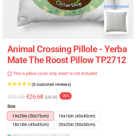
blank template
Animal Crossing Pillole - Yerba
Mate The Roost Pillow TP2712
This is pillow cover only, insert is not included.
(6 customer reviews)
€33.35
€26.68
-20%
$29.00
Size
19x29in (50x75cm)
16x16in (40x40cm)
18x18in (45x45cm)
20x20in (50x50cm)