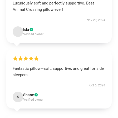
Luxuriously soft and perfectly supportive. Best
Animal Crossing pillow ever!
Nov 29, 2024
Isla
I
Verified owner
Fantastic pillow—soft, supportive, and great for side
sleepers.
Oct 6, 2024
Shane
S
Verified owner