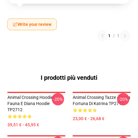
Write your review
1
/
1
I prodotti più venduti
Animal Crossing Hoodies -
Animal Crossing Tazze - Tazza
-20%
-20%
Fauna E Diana Hoodie
Fortuna Di Katrina TP2712
TP2712
23,00 € - 26,68 €
39,51 € - 45,95 €