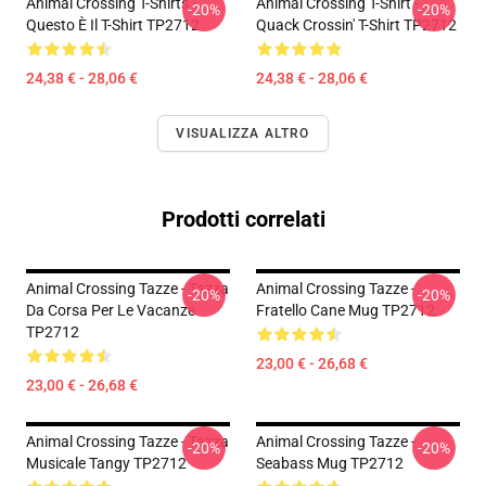
Animal Crossing T-Shirts -
Animal Crossing T-Shirt -
-20%
-20%
Questo È Il T-Shirt TP2712
Quack Crossin' T-Shirt TP2712
24,38 € - 28,06 €
24,38 € - 28,06 €
VISUALIZZA ALTRO
Prodotti correlati
Animal Crossing Tazze - Tazza
Animal Crossing Tazze -
-20%
-20%
Da Corsa Per Le Vacanze
Fratello Cane Mug TP2712
TP2712
23,00 € - 26,68 €
23,00 € - 26,68 €
Animal Crossing Tazze - Tazza
Animal Crossing Tazze -
-20%
-20%
Musicale Tangy TP2712
Seabass Mug TP2712