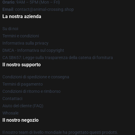
Orario
: 9AM – 5PM (Mon – Fri)
Email
: contact@animal-crossing.shop
La nostra azienda
Su di noi
Termini e condizioni
Informativa sulla privacy
DMCA - Informativa sul copyright
CA SB657: Legge sulla trasparenza della catena di fornitura
Il nostro supporto
Condizioni di spedizione e consegna
Termini di pagamento
Condizioni di ritorno e rimborso
Contattaci
Aiuto del cliente (FAQ)
Whosale
Il nostro negozio
Il nostro team di livello mondiale ha progettato questi prodotti.