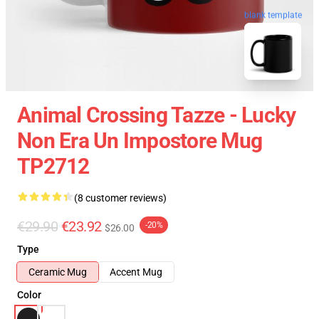
blank template
Animal Crossing Tazze - Lucky
Non Era Un Impostore Mug
TP2712
(8 customer reviews)
€29.90
€23.92
-20%
$26.00
Type
Ceramic Mug
Accent Mug
Color