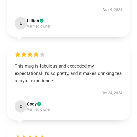
Nov 9, 2024
Lillian
L
Verified owner
This mug is fabulous and exceeded my
expectations! It’s so pretty, and it makes drinking tea
a joyful experience.
Oct 24, 2024
Cody
C
Verified owner