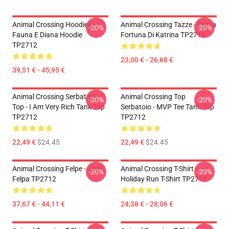
Animal Crossing Hoodies -
Animal Crossing Tazze - Tazza
-20%
-20%
Fauna E Diana Hoodie
Fortuna Di Katrina TP2712
TP2712
23,00 € - 26,68 €
39,51 € - 45,95 €
Animal Crossing Serbatoio
Animal Crossing Top
-20%
-20%
Top - I Am Very Rich Tank Top
Serbatoio - MVP Tee Tank Top
TP2712
TP2712
22,49 €
$24.45
22,49 €
$24.45
Animal Crossing Felpe - Judy
Animal Crossing T-Shirt -
-20%
-20%
Felpa TP2712
Holiday Run T-Shirt TP2712
37,67 € - 44,11 €
24,38 € - 28,06 €