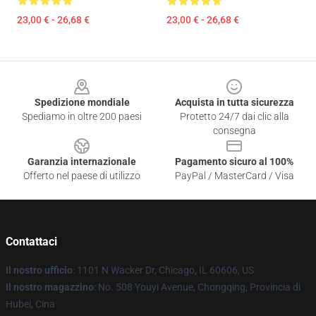
23,00 € - 26,68 €
23,00 € - 26,68 €
Footer
Spedizione mondiale
Acquista in tutta sicurezza
Spediamo in oltre 200 paesi
Protetto 24/7 dai clic alla
consegna
Garanzia internazionale
Pagamento sicuro al 100%
Offerto nel paese di utilizzo
PayPal / MasterCard / Visa
Contattaci
Il nostro ufficio
: 1101 N Wacker Dr, Chicago, IL 60606, US
Il nostro magazzino
: No. 508 Youyi Avenue, Chongqing, Provincia di
Hubei, Cina