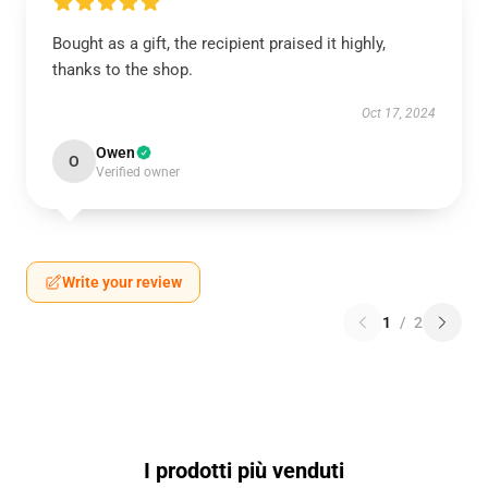
Bought as a gift, the recipient praised it highly,
thanks to the shop.
Oct 17, 2024
Owen
O
Verified owner
Write your review
1
/
2
I prodotti più venduti