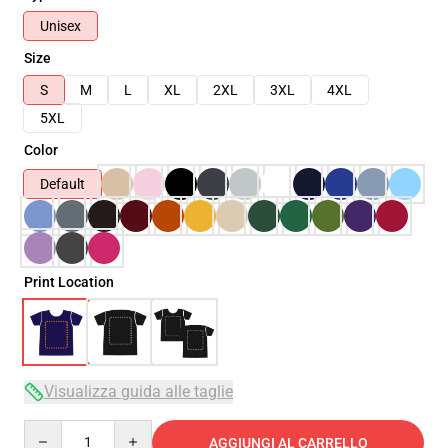
Unisex
Size
S
M
L
XL
2XL
3XL
4XL
5XL
Color
Default
Print Location
Visualizza guida alle taglie
Quantity
AGGIUNGI AL CARRELLO