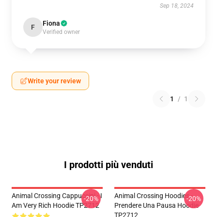
Sep 18, 2024
Fiona
F
Verified owner
Write your review
1
/
1
I prodotti più venduti
Animal Crossing Cappuccini - I
Animal Crossing Hoodies -
-20%
-20%
Am Very Rich Hoodie TP2712
Prendere Una Pausa Hoodie
TP2712