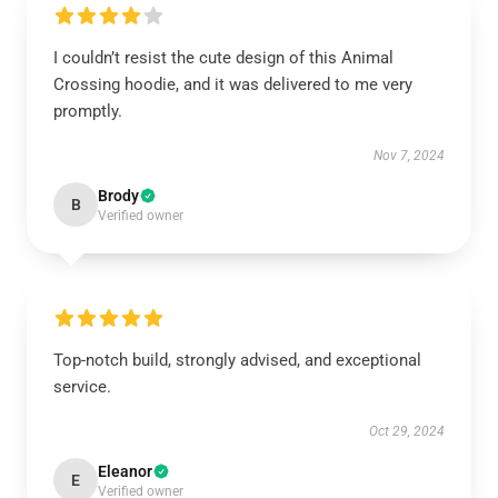
I couldn’t resist the cute design of this Animal
Crossing hoodie, and it was delivered to me very
promptly.
Nov 7, 2024
Brody
B
Verified owner
Top-notch build, strongly advised, and exceptional
service.
Oct 29, 2024
Eleanor
E
Verified owner