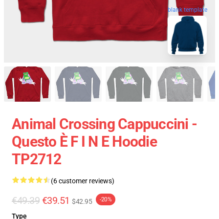
blank template
Animal Crossing Cappuccini -
Questo È F I N E Hoodie
TP2712
(6 customer reviews)
€49.39
€39.51
-20%
$42.95
Type