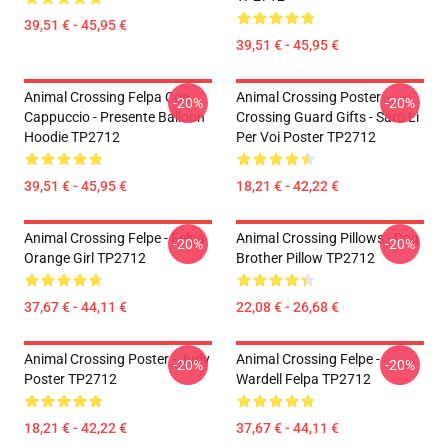
39,51 € - 45,95 €
39,51 € - 45,95 €
Animal Crossing Felpa Con
Animal Crossing Poster -
-20%
-20%
Cappuccio - Presente Balloon
Crossing Guard Gifts - Sarò Lì
Hoodie TP2712
Per Voi Poster TP2712
39,51 € - 45,95 €
18,21 € - 42,22 €
Animal Crossing Felpe - Felpa
Animal Crossing Pillows - Dog
-20%
-20%
Orange Girl TP2712
Brother Pillow TP2712
37,67 € - 44,11 €
22,08 € - 26,68 €
Animal Crossing Poster - Judy
Animal Crossing Felpe -
-20%
-20%
Poster TP2712
Wardell Felpa TP2712
18,21 € - 42,22 €
37,67 € - 44,11 €