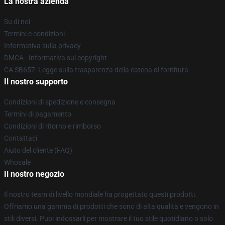
La nostra azienda
Su di noi
Termini e condizioni
Informativa sulla privacy
DMCA - Informativa sul copyright
CA SB657: Legge sulla trasparenza della catena di fornitura
Il nostro supporto
Condizioni di spedizione e consegna
Termini di pagamento
Condizioni di ritorno e rimborso
Contattaci
Aiuto del cliente (FAQ)
Whosale
Il nostro negozio
Il nostro team di livello mondiale ha progettato questi prodotti.
Offriamo una gamma di prodotti che sono di alta qualità e vengono in
stili diversi. Puoi indossarli per mostrare il tuo stile quotidiano o solo