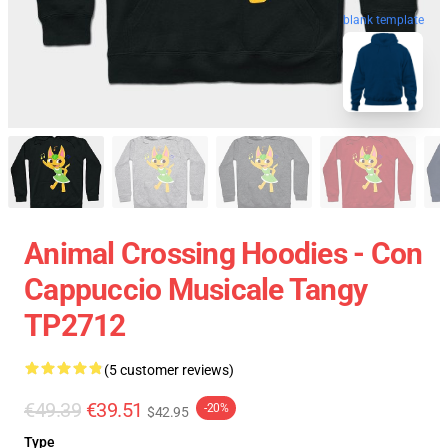
blank template
Animal Crossing Hoodies - Con
Cappuccio Musicale Tangy
TP2712
(5 customer reviews)
€49.39
€39.51
-20%
$42.95
Type