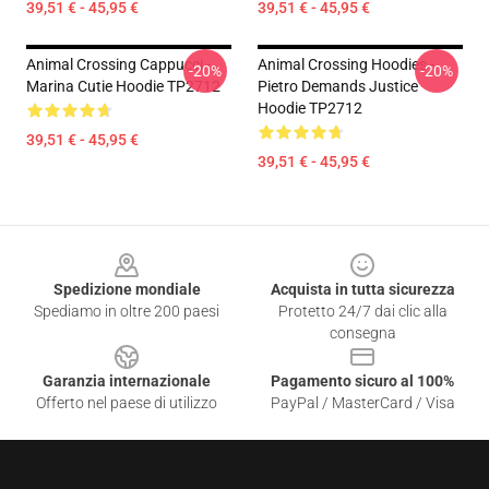
39,51 € - 45,95 €
39,51 € - 45,95 €
Animal Crossing Cappucci -
Animal Crossing Hoodies -
-20%
-20%
Marina Cutie Hoodie TP2712
Pietro Demands Justice
Hoodie TP2712
39,51 € - 45,95 €
39,51 € - 45,95 €
Footer
Spedizione mondiale
Acquista in tutta sicurezza
Spediamo in oltre 200 paesi
Protetto 24/7 dai clic alla
consegna
Garanzia internazionale
Pagamento sicuro al 100%
Offerto nel paese di utilizzo
PayPal / MasterCard / Visa