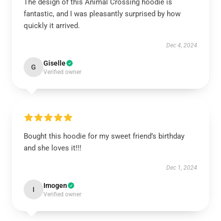
The design of this Animal Crossing hoodie is
fantastic, and I was pleasantly surprised by how
quickly it arrived.
Dec 4, 2024
Giselle
G
Verified owner
Bought this hoodie for my sweet friend’s birthday
and she loves it!!!
Dec 1, 2024
Imogen
I
Verified owner