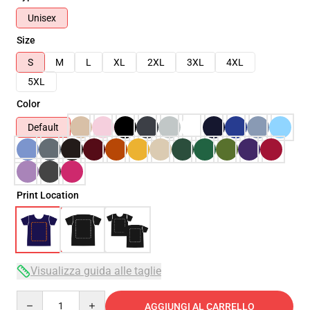
Unisex
Size
S
M
L
XL
2XL
3XL
4XL
5XL
Color
Default
Print Location
Visualizza guida alle taglie
Quantity
AGGIUNGI AL CARRELLO