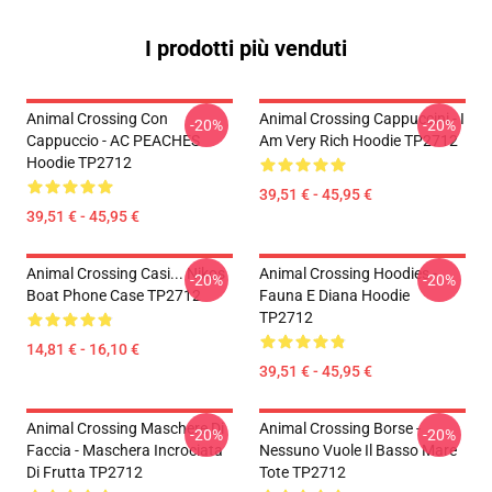
I prodotti più venduti
Animal Crossing Con
Animal Crossing Cappuccini - I
-20%
-20%
Cappuccio - AC PEACHES
Am Very Rich Hoodie TP2712
Hoodie TP2712
39,51 € - 45,95 €
39,51 € - 45,95 €
Animal Crossing Casi... Nikos
Animal Crossing Hoodies -
-20%
-20%
Boat Phone Case TP2712
Fauna E Diana Hoodie
TP2712
14,81 € - 16,10 €
39,51 € - 45,95 €
Animal Crossing Maschere Di
Animal Crossing Borse -
-20%
-20%
Faccia - Maschera Incrociata
Nessuno Vuole Il Basso Mare
Di Frutta TP2712
Tote TP2712