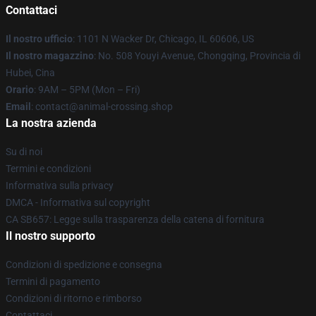
Contattaci
Il nostro ufficio
: 1101 N Wacker Dr, Chicago, IL 60606, US
Il nostro magazzino
: No. 508 Youyi Avenue, Chongqing, Provincia di
Hubei, Cina
Orario
: 9AM – 5PM (Mon – Fri)
Email
: contact@animal-crossing.shop
La nostra azienda
Su di noi
Termini e condizioni
Informativa sulla privacy
DMCA - Informativa sul copyright
CA SB657: Legge sulla trasparenza della catena di fornitura
Il nostro supporto
Condizioni di spedizione e consegna
Termini di pagamento
Condizioni di ritorno e rimborso
Contattaci