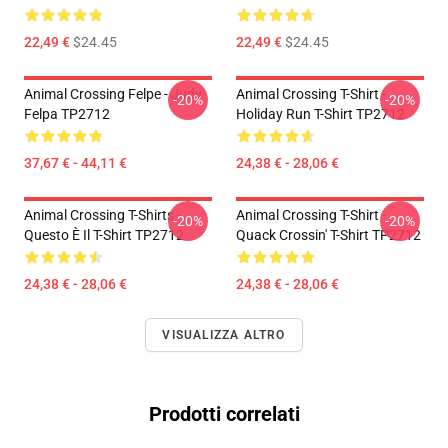
22,49 €
$24.45
22,49 €
$24.45
Animal Crossing Felpe - Judy
Animal Crossing T-Shirt -
-20%
-20%
Felpa TP2712
Holiday Run T-Shirt TP2712
37,67 € - 44,11 €
24,38 € - 28,06 €
Animal Crossing T-Shirts -
Animal Crossing T-Shirt -
-20%
-20%
Questo È Il T-Shirt TP2712
Quack Crossin' T-Shirt TP2712
24,38 € - 28,06 €
24,38 € - 28,06 €
VISUALIZZA ALTRO
Prodotti correlati