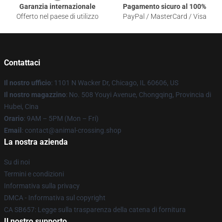
Garanzia internazionale
Pagamento sicuro al 100%
Offerto nel paese di utilizzo
PayPal / MasterCard / Visa
Contattaci
Il nostro ufficio
: 1101 N Wacker Dr, Chicago, IL 60606, US
Il nostro magazzino
: No. 508 Youyi Avenue, Chongqing, Provincia di
Hubei, Cina
Orario
: 9AM – 5PM (Mon – Fri)
Email
: contact@animal-crossing.shop
La nostra azienda
Su di noi
Termini e condizioni
Informativa sulla privacy
DMCA - Informativa sul copyright
CA SB657: Legge sulla trasparenza della catena di fornitura
Il nostro supporto