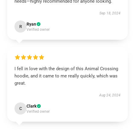
needs—highly recommended for anyone looking.
Sep 18, 2024
Ryan
R
Verified owner
I fell in love with the design of this Animal Crossing
hoodie, and it came to me really quickly, which was
great.
Aug 24, 2024
Clark
C
Verified owner