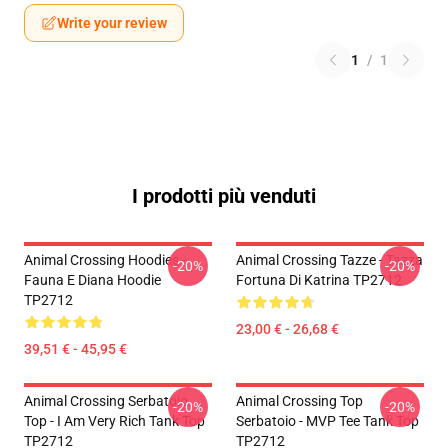
Write your review
1
/
1
I prodotti più venduti
Animal Crossing Hoodies -
Animal Crossing Tazze - Tazza
-20%
-20%
Fauna E Diana Hoodie
Fortuna Di Katrina TP2712
TP2712
23,00 € - 26,68 €
39,51 € - 45,95 €
Animal Crossing Serbatoio
Animal Crossing Top
-20%
-20%
Top - I Am Very Rich Tank Top
Serbatoio - MVP Tee Tank Top
TP2712
TP2712