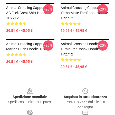
Animal Crossing Cappucci -
Animal Crossing Cappucci -
-20%
-20%
AC Flick Crest Shirt Hoodie
Yerba Mate The Roost Hoodie
TP2712
TP2712
39,51 € - 45,95 €
39,51 € - 45,95 €
Animal Crossing Cappucci -
Animal Crossing Hoodies -
-20%
-20%
Marina Cutie Hoodie TP2712
Turnip Per Cosa? Hoodie
TP2712
39,51 € - 45,95 €
39,51 € - 45,95 €
Footer
Spedizione mondiale
Acquista in tutta sicurezza
Spediamo in oltre 200 paesi
Protetto 24/7 dai clic alla
consegna