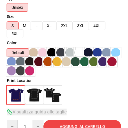
Unisex
Size
S
M
L
XL
2XL
3XL
4XL
5XL
Color
Default
Print Location
Visualizza guida alle taglie
Quantity
AGGIUNGI AL CARRELLO