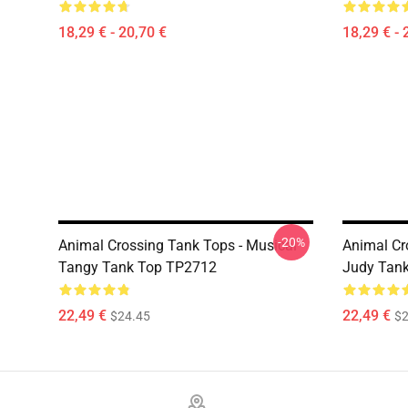
18,29 € - 20,70 €
18,29 € - 
-20%
Animal Crossing Tank Tops - Musical
Animal Cr
Tangy Tank Top TP2712
Judy Tan
22,49 €
22,49 €
$24.45
$2
Footer