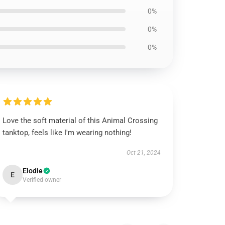
0%
0%
0%
Love the soft material of this Animal Crossing
tanktop, feels like I'm wearing nothing!
Oct 21, 2024
Elodie
E
Verified owner