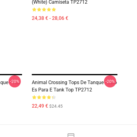
(White) Camiseta TP2712
24,38 € - 28,06 €
-20%
-20%
que - Top
Animal Crossing Tops De Tanque - Esto
Es Para E Tank Top TP2712
22,49 €
$24.45