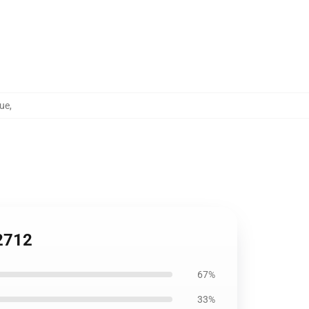
que
,
P2712
67%
33%