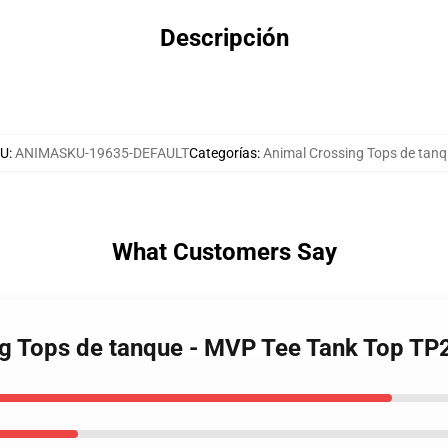
Descripción
KU
:
ANIMASKU-19635-DEFAULT
Categorías
:
Animal Crossing Tops de tan
What Customers Say
ng Tops de tanque - MVP Tee Tank Top T