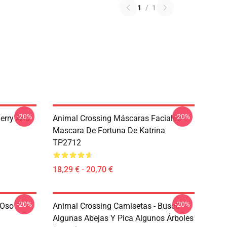
1
/
1
-20%
-20%
erry And
Animal Crossing Máscaras Faciales -
Mascara De Fortuna De Katrina
TP2712
18,29 € - 20,70 €
-20%
-20%
 Oso
Animal Crossing Camisetas - Busca
Algunas Abejas Y Pica Algunos Árboles