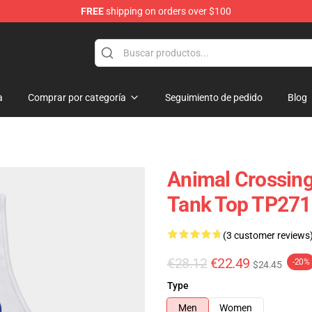
FREE
shipping on orders over $100
handise Store
a
Comprar por categoría
Seguimiento de pedido
Blog
Animal Crossin
Tank Top TP271
(3 customer reviews
€28.12
€22.49
-20%
$24.45
Type
Men
Women