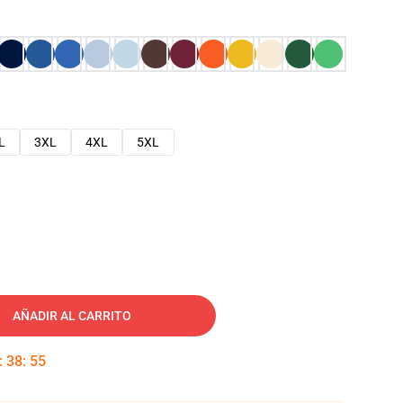
L
3XL
4XL
5XL
AÑADIR AL CARRITO
:
38
:
54