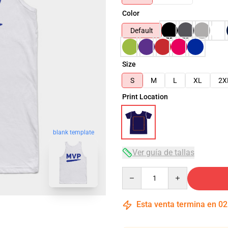
Color
Default
Size
S
M
L
XL
2X
Print Location
blank template
Ver guía de tallas
Quantity
Esta venta termina en
02