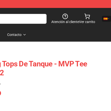
Atención al cliente
Ver carrito
Contacto
g Tops De Tanque - MVP Tee
2
)