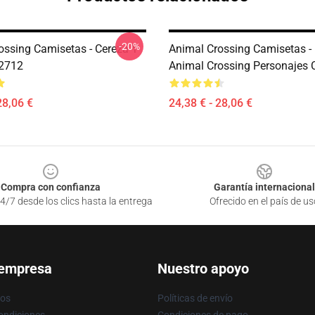
-20%
ossing Camisetas - Cereza Y
Animal Crossing Camisetas -
P2712
Animal Crossing Personajes 
28,06 €
24,38 € - 28,06 €
Compra con confianza
Garantía internacional
4/7 desde los clics hasta la entrega
Ofrecido en el país de us
 empresa
Nuestro apoyo
ros
Políticas de envío