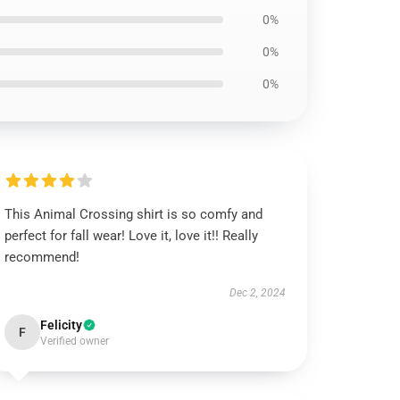
0%
0%
0%
This Animal Crossing shirt is so comfy and
perfect for fall wear! Love it, love it!! Really
recommend!
Dec 2, 2024
Felicity
F
Verified owner