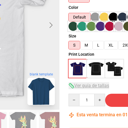
Color
Default
Size
S
M
L
XL
2X
Print Location
blank template
Ver guía de tallas
Quantity
Esta venta termina en
01