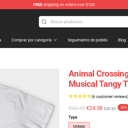
FREE
shipping on orders over $100
handise Store
a
Comprar por categoría
Seguimiento de pedido
Blog
Animal Crossing
Musical Tangy 
(6 customer reviews
€30.48
€24.38
-20%
$26.50
Type
Unisex