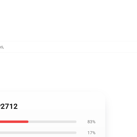
as
,
TP2712
83%
17%