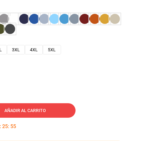
L
3XL
4XL
5XL
AÑADIR AL CARRITO
:
25
:
54